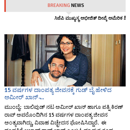
BREAKING
NEWS
ಸಿಜೆಪಿ ಮುಖ್ಯಸ್ಥ ಅಭೀಜಿತ್ ದೀಪ್ಕೆ ಅಮೆರಿಕ ಶಿಕ್
15 ವರ್ಷಗಳ ದಾಂಪತ್ಯ ಜೀವನಕ್ಕೆ ಗುಡ್ ಬೈ ಹೇಳಿದ
ಅಮೀರ್ ಖಾನ್ ̵...
ಮುಂಬೈ: ಬಾಲಿವುಡ್ ನಟ ಅಮೀರ್ ಖಾನ್ ಹಾಗೂ ಪತ್ನಿ ಕಿರಣ್
ರಾವ್ ಅವರೊಂದಿಗಿನ 15 ವರ್ಷಗಳ ದಾಂಪತ್ಯ ಜೀವನ
ಅಂತ್ಯವಾಗಿದ್ದು, ವಿವಾಹ ವಿಚ್ಛೇದನ ಘೋಷಿಸಿದ್ದಾರೆ. ಈ