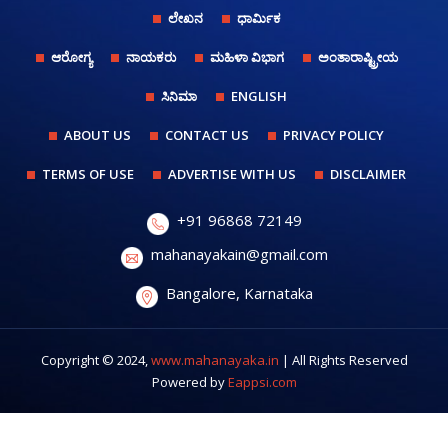
ಲೇಖನ
ಧಾರ್ಮಿಕ
ಆರೋಗ್ಯ
ನಾಯಕರು
ಮಹಿಳಾ ವಿಭಾಗ
ಅಂತಾರಾಷ್ಟ್ರೀಯ
ಸಿನಿಮಾ
ENGLISH
ABOUT US
CONTACT US
PRIVACY POLICY
TERMS OF USE
ADVERTISE WITH US
DISCLAIMER
+91 96868 72149
mahanayakain@gmail.com
Bangalore, Karnataka
Copyright © 2024,
www.mahanayaka.in
| All Rights Reserved
Powered by
Eappsi.com