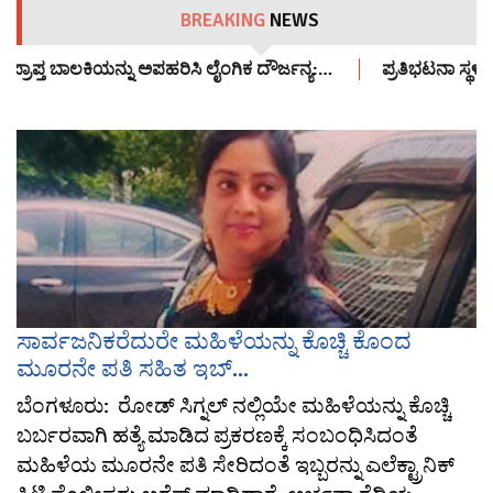
BREAKING
NEWS
ಾಪ್ತ ಬಾಲಕಿಯನ್ನು ಅಪಹರಿಸಿ ಲೈಂಗಿಕ ದೌರ್ಜನ್ಯ:…
ಪ್ರತಿಭಟನಾ ಸ್ಥಳಕ್ಕ
ಸಾರ್ವಜನಿಕರೆದುರೇ ಮಹಿಳೆಯನ್ನು ಕೊಚ್ಚಿ ಕೊಂದ
ಮೂರನೇ ಪತಿ ಸಹಿತ ಇಬ್...
ಬೆಂಗಳೂರು: ರೋಡ್ ಸಿಗ್ನಲ್ ನಲ್ಲಿಯೇ ಮಹಿಳೆಯನ್ನು ಕೊಚ್ಚಿ
ಬರ್ಬರವಾಗಿ ಹತ್ಯೆ ಮಾಡಿದ ಪ್ರಕರಣಕ್ಕೆ ಸಂಬಂಧಿಸಿದಂತೆ
ಮಹಿಳೆಯ ಮೂರನೇ ಪತಿ ಸೇರಿದಂತೆ ಇಬ್ಬರನ್ನು ಎಲೆಕ್ಟ್ರಾನಿಕ್