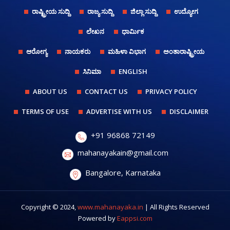
ರಾಷ್ಟ್ರೀಯ ಸುದ್ದಿ
ರಾಜ್ಯ ಸುದ್ದಿ
ಜಿಲ್ಲಾ ಸುದ್ದಿ
ಉದ್ಯೋಗ
ಲೇಖನ
ಧಾರ್ಮಿಕ
ಆರೋಗ್ಯ
ನಾಯಕರು
ಮಹಿಳಾ ವಿಭಾಗ
ಅಂತಾರಾಷ್ಟ್ರೀಯ
ಸಿನಿಮಾ
ENGLISH
ABOUT US
CONTACT US
PRIVACY POLICY
TERMS OF USE
ADVERTISE WITH US
DISCLAIMER
+91 96868 72149
mahanayakain@gmail.com
Bangalore, Karnataka
Copyright © 2024,
www.mahanayaka.in
| All Rights Reserved
Powered by
Eappsi.com