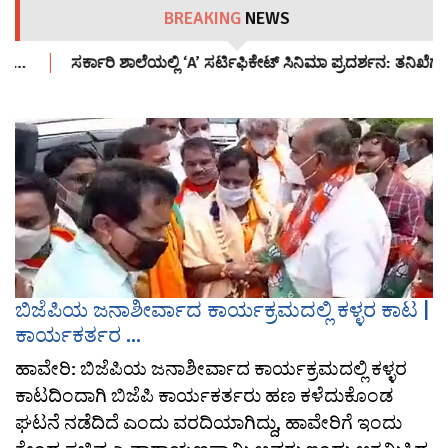
BREAKING
NEWS
ೋ’…
ಸರ್ಕಾರಿ ಶಾಲೆಯಲ್ಲಿ ‘A’ ಸರ್ಟಿಫಿಕೇಟ್ ಸಿನಿಮಾ ಪ್ರದರ್ಶನ: ತನಿಖೆಗೆ 
ಬಿಜೆಪಿಯ ಜನಾಶೀರ್ವಾದ ಕಾರ್ಯಕ್ರಮದಲ್ಲಿ ಕಳ್ಳರ ಕಾಟ |
ಕಾರ್ಯಕರ್ತರ ...
ಹಾವೇರಿ: ಬಿಜೆಪಿಯ ಜನಾಶೀರ್ವಾದ ಕಾರ್ಯಕ್ರಮದಲ್ಲಿ ಕಳ್ಳರ
ಕಾಟದಿಂದಾಗಿ ಬಿಜೆಪಿ ಕಾರ್ಯಕರ್ತರು ಹಣ ಕಳೆದುಕೊಂಡ
ಘಟನೆ ನಡೆದಿದೆ ಎಂದು ವರದಿಯಾಗಿದ್ದು, ಹಾವೇರಿಗೆ ಇಂದು