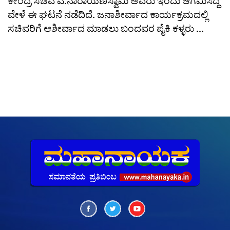
ಕೇಂದ್ರ ಸಚಿವ ಎ.ನಾರಾಯಣಸ್ವಾಮಿ ಅವರು ಇಂದು ಆಗಮಿಸಿದ್ದ
ವೇಳೆ ಈ ಘಟನೆ ನಡೆದಿದೆ. ಜನಾಶೀರ್ವಾದ ಕಾರ್ಯಕ್ರಮದಲ್ಲಿ
ಸಚಿವರಿಗೆ ಆಶೀರ್ವಾದ ಮಾಡಲು ಬಂದವರ ಪೈಕಿ ಕಳ್ಳರು ...