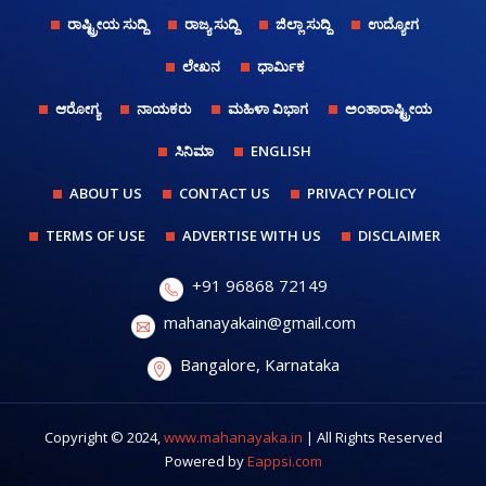
ರಾಷ್ಟ್ರೀಯ ಸುದ್ದಿ
ರಾಜ್ಯ ಸುದ್ದಿ
ಜಿಲ್ಲಾ ಸುದ್ದಿ
ಉದ್ಯೋಗ
ಲೇಖನ
ಧಾರ್ಮಿಕ
ಆರೋಗ್ಯ
ನಾಯಕರು
ಮಹಿಳಾ ವಿಭಾಗ
ಅಂತಾರಾಷ್ಟ್ರೀಯ
ಸಿನಿಮಾ
ENGLISH
ABOUT US
CONTACT US
PRIVACY POLICY
TERMS OF USE
ADVERTISE WITH US
DISCLAIMER
+91 96868 72149
mahanayakain@gmail.com
Bangalore, Karnataka
Copyright © 2024,
www.mahanayaka.in
| All Rights Reserved
Powered by
Eappsi.com