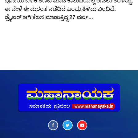
ಪೂಜೆಯ ಬಳಿಕ ಊಟ ಮಾಡಿ ಕಾಲುವೆಯಲ್ಲಿ ಈಜಲು ತೆರಳಿದ್ದು,
ಈ ವೇಳೆ ಈ ದುರಂತ ನಡೆದಿದೆ ಎಂದು ತಿಳಿದು ಬಂದಿದೆ.
ಡ್ರೈವರ್ ಆಗಿ ಕೆಲಸ ಮಾಡುತ್ತಿದ್ದ 27 ವರ್ಷ...