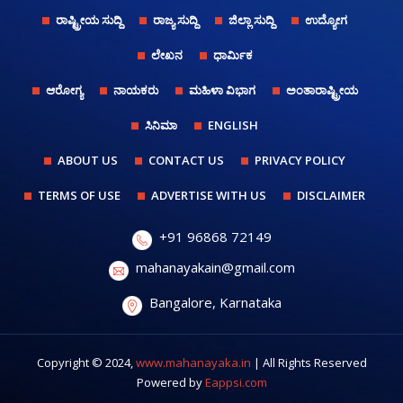
ರಾಷ್ಟ್ರೀಯ ಸುದ್ದಿ
ರಾಜ್ಯ ಸುದ್ದಿ
ಜಿಲ್ಲಾ ಸುದ್ದಿ
ಉದ್ಯೋಗ
ಲೇಖನ
ಧಾರ್ಮಿಕ
ಆರೋಗ್ಯ
ನಾಯಕರು
ಮಹಿಳಾ ವಿಭಾಗ
ಅಂತಾರಾಷ್ಟ್ರೀಯ
ಸಿನಿಮಾ
ENGLISH
ABOUT US
CONTACT US
PRIVACY POLICY
TERMS OF USE
ADVERTISE WITH US
DISCLAIMER
+91 96868 72149
mahanayakain@gmail.com
Bangalore, Karnataka
Copyright © 2024,
www.mahanayaka.in
| All Rights Reserved
Powered by
Eappsi.com