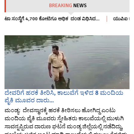
BREAKING
NEWS
 ಮೆಟಾ ಸಂಸ್ಥೆಗೆ 4,700 ಕೋಟಿಗೂ ಅಧಿಕ ದಂಡ ವಿಧಿಸಿದ…
ಯುಪಿಐ ಬಳಕೆದ
ದೇವರಿಗೆ ಹರಕೆ ತೀರಿಸಿ, ಕಾಲುವೆಗೆ ಇಳಿದ 8 ಮಂದಿಯ
ಪೈಕಿ ಮೂವರ ದಾರು...
ಮಂಡ್ಯ: ದೇವಸ್ಥಾನಕ್ಕೆ ಹರಕೆ ತೀರಿಸಲು ಹೋಗಿದ್ದ ಎಂಟು
ಮಂದಿಯ ಪೈಕಿ ಮೂವರು ಸ್ನೇಹಿತರು ಕಾಲುವೆಯಲ್ಲಿ ಮುಳುಗಿ
ಸಾವನ್ನಪ್ಪಿರುವ ದಾರುಣ ಘಟನೆ ಮಂಡ್ಯ ಜಿಲ್ಲೆಯಲ್ಲಿ ನಡೆದಿದ್ದು,