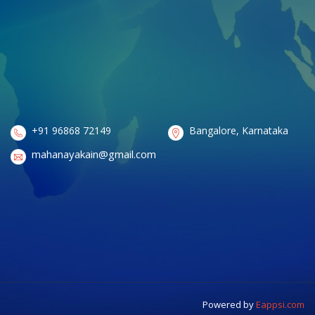
+91 96868 72149
Bangalore, Karnataka
mahanayakain@gmail.com
Powered by
Eappsi.com