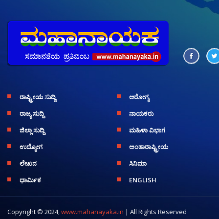
ರಾಷ್ಟ್ರೀಯ ಸುದ್ದಿ
ಆರೋಗ್ಯ
ರಾಜ್ಯ ಸುದ್ದಿ
ನಾಯಕರು
ಜಿಲ್ಲಾ ಸುದ್ದಿ
ಮಹಿಳಾ ವಿಭಾಗ
ಉದ್ಯೋಗ
ಅಂತಾರಾಷ್ಟ್ರೀಯ
ಲೇಖನ
ಸಿನಿಮಾ
ಧಾರ್ಮಿಕ
ENGLISH
Copyright © 2024,
www.mahanayaka.in
| All Rights Reserved