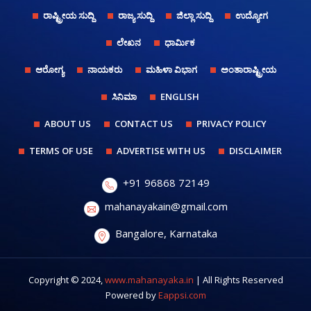
ರಾಷ್ಟ್ರೀಯ ಸುದ್ದಿ
ರಾಜ್ಯ ಸುದ್ದಿ
ಜಿಲ್ಲಾ ಸುದ್ದಿ
ಉದ್ಯೋಗ
ಲೇಖನ
ಧಾರ್ಮಿಕ
ಆರೋಗ್ಯ
ನಾಯಕರು
ಮಹಿಳಾ ವಿಭಾಗ
ಅಂತಾರಾಷ್ಟ್ರೀಯ
ಸಿನಿಮಾ
ENGLISH
ABOUT US
CONTACT US
PRIVACY POLICY
TERMS OF USE
ADVERTISE WITH US
DISCLAIMER
+91 96868 72149
mahanayakain@gmail.com
Bangalore, Karnataka
Copyright © 2024,
www.mahanayaka.in
| All Rights Reserved
Powered by
Eappsi.com