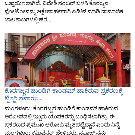
ಒತ್ತಾಯಿಸಲಾಗಿದೆ. ವಿದೇಶಿ ನಂಬರ್ ಬಳಸಿ ಕೊರಜ್ಜನ
ಫೋಟೋವನ್ನು ಆಕ್ಷೇಪಾರ್ಹವಾಗಿ ಎಡಿಟ್ ಮಾಡಿ ಸಾಮಾಜಿಕ
ಜಾಲತಾಣಗಳಲ್ಲಿ ಹರ...
ಕೊರಗಜ್ಜನ ಹುಂಡಿಗೆ ಕಾಂಡಮ್ ಹಾಕಿರುವ ಪ್ರಕರಣಕ್ಕೆ
ಟ್ವಿಸ್ಟ್: ನವಾಝ...
ಮಂಗಳೂರು: ಕೊರಗಜ್ಜನ ಹುಂಡಿಗೆ ಕಾಂಡಮ್ ಹಾಕಿರುವ
ಆರೋಪದಲ್ಲಿ ಇಬ್ಬರು ಯುವಕರನ್ನು ಬಂಧಿಸಲಾಗಿತ್ತು. ಈ
ಪ್ರಕರಣದ ಪ್ರಮುಖ ಆರೋಪಿ ಮೃತಪಟ್ಟಿದ್ದಾನೆ ಎಂದು ನಿನ್ನೆ
ಮಂಗಳೂರು ಕಮಿಷನರ್ ಹೇಳಿದ್ದರು. ನವಾಜ್ ನನ್ನು