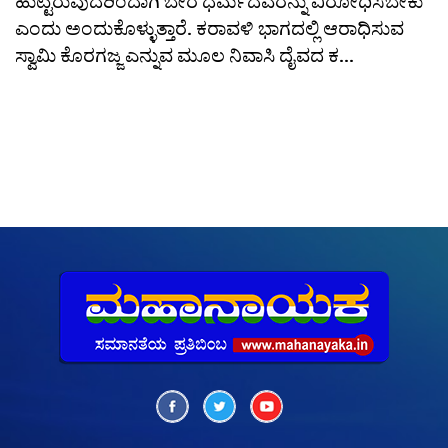
ಹುಟ್ಟಿರುವುದರಿಂದಾಗಿ ಬೇರೆ ಧರ್ಮದವರನ್ನು ವಿರೋಧಿಸಬೇಕು
ಎಂದು ಅಂದುಕೊಳ್ಳುತ್ತಾರೆ. ಕರಾವಳಿ ಭಾಗದಲ್ಲಿ ಆರಾಧಿಸುವ
ಸ್ವಾಮಿ ಕೊರಗಜ್ಜ ಎನ್ನುವ ಮೂಲ ನಿವಾಸಿ ದೈವದ ಕ...