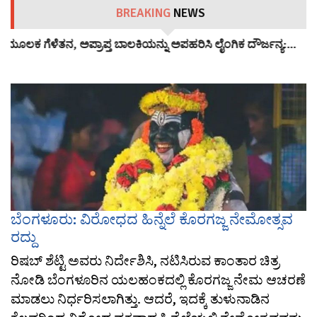
BREAKING
NEWS
ಲಕ ಗೆಳೆತನ, ಅಪ್ರಾಪ್ತ ಬಾಲಕಿಯನ್ನು ಅಪಹರಿಸಿ ಲೈಂಗಿಕ ದೌರ್ಜನ್ಯ:…
ಪ್
ಬೆಂಗಳೂರು: ವಿರೋಧದ ಹಿನ್ನೆಲೆ ಕೊರಗಜ್ಜ ನೇಮೋತ್ಸವ
ರದ್ದು
ರಿಷಬ್ ಶೆಟ್ಟಿ ಅವರು ನಿರ್ದೇಶಿಸಿ, ನಟಿಸಿರುವ ಕಾಂತಾರ ಚಿತ್ರ
ನೋಡಿ ಬೆಂಗಳೂರಿನ ಯಲಹಂಕದಲ್ಲಿ ಕೊರಗಜ್ಜ ನೇಮ ಆಚರಣೆ
ಮಾಡಲು ನಿರ್ಧರಿಸಲಾಗಿತ್ತು. ಆದರೆ, ಇದಕ್ಕೆ ತುಳುನಾಡಿನ