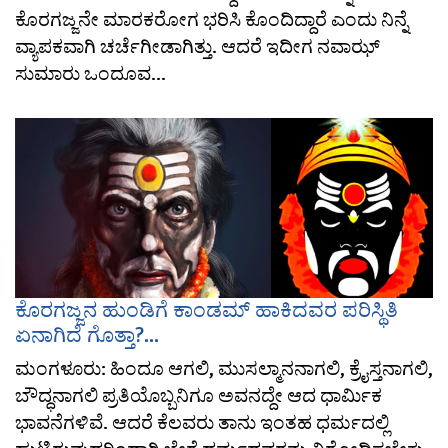
ಕೊರಗಜ್ಜನೇ ಮಾರಕರೋಗ ಭರಿಸಿ ಕೊಂದಿದ್ದಾರೆ ಎಂದು ನಿನ್ನೆ
ವ್ಯಾಪಕವಾಗಿ ಚರ್ಚೆಗೀಡಾಗಿತ್ತು. ಆದರೆ ಇದೀಗ ನವಾಝ್
ಸುಮಾರು ಒಂದೂವ...
ಕೊರಗಜ್ಜನ ಹುಂಡಿಗೆ ಕಾಂಡಮ್ ಹಾಕಿದವರ ಪರಿಸ್ಥಿತಿ
ಏನಾಗಿದೆ ಗೊತ್ತಾ?...
ಮಂಗಳೂರು: ಹಿಂದೂ ಆಗಲಿ, ಮುಸಲ್ಮಾನನಾಗಲಿ, ಕ್ರೈಸ್ತನಾಗಲಿ,
ಬೌದ್ಧನಾಗಲಿ ಪ್ರತಿಯೊಬ್ಬನಿಗೂ ಅವನದ್ದೇ ಆದ ಧಾರ್ಮಿಕ
ಭಾವನೆಗಳಿವೆ. ಆದರೆ ಕೆಲವರು ತಾನು ಇಂತಹ ಧರ್ಮದಲ್ಲಿ