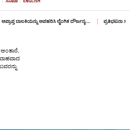
ಸಿನಿಮಾ
ENGLISH
ಾಪ್ತ ಬಾಲಕಿಯನ್ನು ಅಪಹರಿಸಿ ಲೈಂಗಿಕ ದೌರ್ಜನ್ಯ:…
ಪ್ರತಿಭಟನಾ ಸ್ಥಳಕ್ಕ
.
 ಅಂತಾರೆ.
 ವಿವಾಹವಾದ
ಬವರನ್ನು