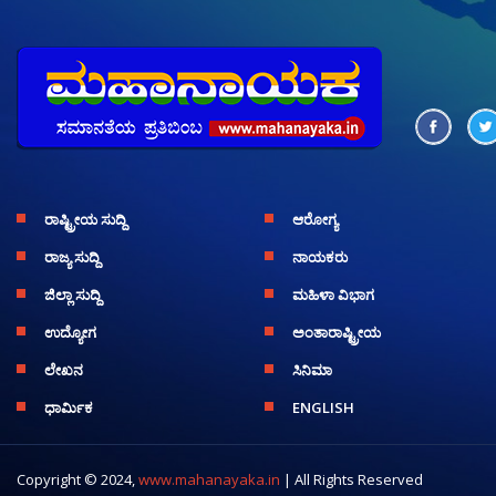
ರಾಷ್ಟ್ರೀಯ ಸುದ್ದಿ
ಆರೋಗ್ಯ
ರಾಜ್ಯ ಸುದ್ದಿ
ನಾಯಕರು
ಜಿಲ್ಲಾ ಸುದ್ದಿ
ಮಹಿಳಾ ವಿಭಾಗ
ಉದ್ಯೋಗ
ಅಂತಾರಾಷ್ಟ್ರೀಯ
ಲೇಖನ
ಸಿನಿಮಾ
ಧಾರ್ಮಿಕ
ENGLISH
Copyright © 2024,
www.mahanayaka.in
| All Rights Reserved