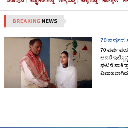
ಮುಖಪುಟ
ರಾಷ್ಟ್ರೀಯ ಸುದ್ದಿ
ರಾಜ್ಯ ಸುದ್ದಿ
ಜಿಲ್ಲಾ ಸುದ್ದಿ
ಉದ್ಯೋಗ
ಲ
BREAKING
NEWS
70 ವರ್ಷದ ವ
70 ವರ್ಷ ವಯ
ಆದರೆ ಇಲ್ಲೊಬ್
ಘಟನೆ ಪಾಕಿಸ್
ವಿವಾಹವಾಗಿದ