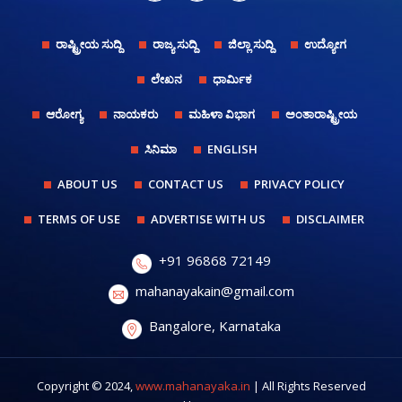
ರಾಷ್ಟ್ರೀಯ ಸುದ್ದಿ
ರಾಜ್ಯ ಸುದ್ದಿ
ಜಿಲ್ಲಾ ಸುದ್ದಿ
ಉದ್ಯೋಗ
ಲೇಖನ
ಧಾರ್ಮಿಕ
ಆರೋಗ್ಯ
ನಾಯಕರು
ಮಹಿಳಾ ವಿಭಾಗ
ಅಂತಾರಾಷ್ಟ್ರೀಯ
ಸಿನಿಮಾ
ENGLISH
ABOUT US
CONTACT US
PRIVACY POLICY
TERMS OF USE
ADVERTISE WITH US
DISCLAIMER
+91 96868 72149
mahanayakain@gmail.com
Bangalore, Karnataka
Copyright © 2024,
www.mahanayaka.in
| All Rights Reserved