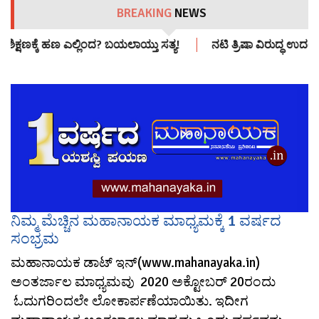
BREAKING
NEWS
 ಶಿಕ್ಷಣಕ್ಕೆ ಹಣ ಎಲ್ಲಿಂದ? ಬಯಲಾಯ್ತು ಸತ್ಯ!
ನಟಿ ತ್ರಿಷಾ ವಿರುದ್ಧ ಉದಯನಿ
ನಿಮ್ಮ ಮೆಚ್ಚಿನ ಮಹಾನಾಯಕ ಮಾಧ್ಯಮಕ್ಕೆ 1 ವರ್ಷದ
ಸಂಭ್ರಮ
ಮಹಾನಾಯಕ ಡಾಟ್ ಇನ್(www.mahanayaka.in)
ಅಂತರ್ಜಾಲ ಮಾಧ್ಯಮವು 2020 ಅಕ್ಟೋಬರ್ 20ರಂದು
ಓದುಗರಿಂದಲೇ ಲೋಕಾರ್ಪಣೆಯಾಯಿತು. ಇದೀಗ