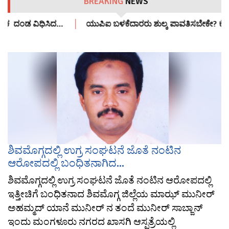
BREAKING
NEWS
ಧಿಕ ದಂಡ ವಿಧಿಸಿದ…
ಯುಪಿಐ ಬಳಕೆದಾರರು ಶುಲ್ಕ ಪಾವತಿಸಬೇಕೇ? ಕೇಂದ್ರ
ಶಿವಮೊಗ್ಗದಲ್ಲಿ ಉಗ್ರ ಸಂಘಟನೆ ಜೊತೆ ನಂಟಿನ
ಆರೋಪದಲ್ಲಿ ಬಂಧಿತನಾಗಿದ...
ಶಿವಮೊಗ್ಗದಲ್ಲಿ ಉಗ್ರ ಸಂಘಟನೆ ಜೊತೆ ನಂಟಿನ ಆರೋಪದಲ್ಲಿ
ಇತ್ತೀಚಿಗೆ ಬಂಧಿತನಾದ ಶಿವಮೊಗ್ಗ ಜಿಲ್ಲೆಯ ಮಾಝ್ ಮುನೀರ್
ಅಹಮ್ಮದ್ ಯಾನೆ ಮುನೀರ್ ‌ನ ತಂದೆ ಮುನೀರ್ ಸಾಬ್ಜಾನ್
ಇಂದು ಮಂಗಳೂರು ನಗರದ ಖಾಸಗಿ ಆಸ್ಪತ್ರೆಯಲ್ಲಿ