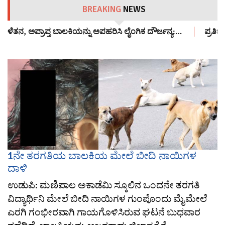
BREAKING
NEWS
ತನ, ಅಪ್ರಾಪ್ತ ಬಾಲಕಿಯನ್ನು ಅಪಹರಿಸಿ ಲೈಂಗಿಕ ದೌರ್ಜನ್ಯ:…
ಪ್ರತಿಭಟನ
1ನೇ ತರಗತಿಯ ಬಾಲಕಿಯ ಮೇಲೆ ಬೀದಿ ನಾಯಿಗಳ
ದಾಳಿ
ಉಡುಪಿ: ಮಣಿಪಾಲ ಅಕಾಡೆಮಿ ಸ್ಕೂಲಿನ ಒಂದನೇ ತರಗತಿ
ವಿದ್ಯಾರ್ಥಿನಿ ಮೇಲೆ ಬೀದಿ ನಾಯಿಗಳ ಗುಂಪೊಂದು ಮೈಮೇಲೆ
ಎರಗಿ ಗಂಭೀರವಾಗಿ ಗಾಯಗೊಳಿಸಿರುವ ಘಟನೆ ಬುಧವಾರ