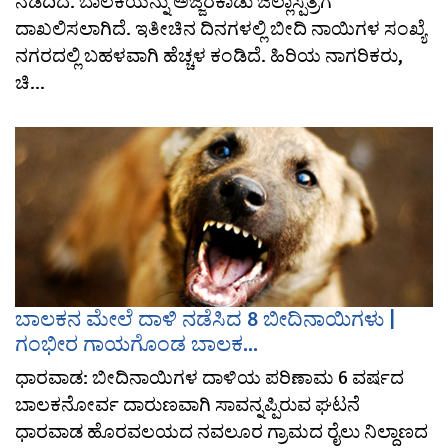
ನಡೆದಿದೆ. ಬಾಲಕಿಯನ್ನು ಅಜ್ಜರಕಾಡು ಜಿಲ್ಲಾಸ್ಪತ್ರೆಗೆ
ದಾಖಲಿಸಲಾಗಿದೆ. ಇತೀಚಿನ ದಿನಗಳಲ್ಲಿ ಬೀದಿ ನಾಯಿಗಳ ಸಂಖ್ಯೆ
ನಗರದಲ್ಲಿ ಬಹಳವಾಗಿ ಹೆಚ್ಚಳ ಕಂಡಿದೆ. ಹಿರಿಯ ನಾಗರಿಕರು,
ಚಿ...
ಬಾಲಕನ ಮೇಲೆ ದಾಳಿ ನಡೆಸಿದ 8 ಬೀದಿನಾಯಿಗಳು |
ಗಂಭೀರ ಗಾಯಗೊಂಡ ಬಾಲಕ...
ಧಾರವಾಡ: ಬೀದಿನಾಯಿಗಳ ದಾಳಿಯ ಪರಿಣಾಮ 6 ವರ್ಷದ
ಬಾಲಕನೋರ್ವ ದಾರುಣವಾಗಿ ಸಾವನ್ನಪ್ಪಿರುವ ಘಟನೆ
ಧಾರವಾಡ ಹೊರವಲಯದ ನವಲೂರ ಗ್ರಾಮದ ರೈಲು ನಿಲ್ದಾಣದ