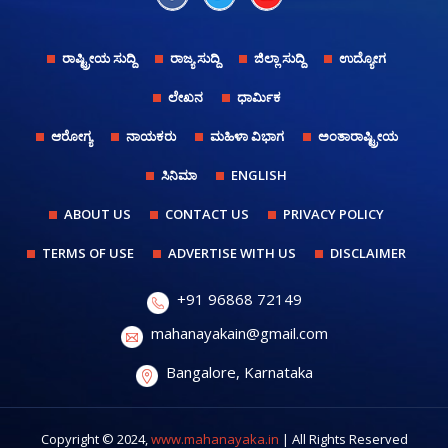
ರಾಷ್ಟ್ರೀಯ ಸುದ್ದಿ
ರಾಜ್ಯ ಸುದ್ದಿ
ಜಿಲ್ಲಾ ಸುದ್ದಿ
ಉದ್ಯೋಗ
ಲೇಖನ
ಧಾರ್ಮಿಕ
ಆರೋಗ್ಯ
ನಾಯಕರು
ಮಹಿಳಾ ವಿಭಾಗ
ಅಂತಾರಾಷ್ಟ್ರೀಯ
ಸಿನಿಮಾ
ENGLISH
ABOUT US
CONTACT US
PRIVACY POLICY
TERMS OF USE
ADVERTISE WITH US
DISCLAIMER
+91 96868 72149
mahanayakain@gmail.com
Bangalore, Karnataka
Copyright © 2024,
www.mahanayaka.in
| All Rights Reserved