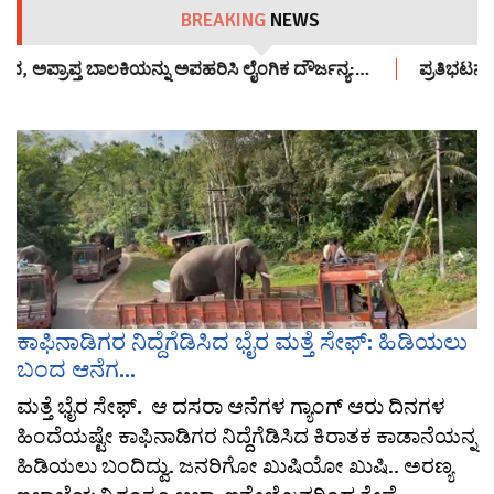
BREAKING
NEWS
, ಅಪ್ರಾಪ್ತ ಬಾಲಕಿಯನ್ನು ಅಪಹರಿಸಿ ಲೈಂಗಿಕ ದೌರ್ಜನ್ಯ:…
ಪ್ರತಿಭಟನಾ ಸ
ಕಾಫಿನಾಡಿಗರ ನಿದ್ದೆಗೆಡಿಸಿದ ಭೈರ ಮತ್ತೆ ಸೇಫ್: ಹಿಡಿಯಲು
ಬಂದ ಆನೆಗ...
ಮತ್ತೆ ಭೈರ ಸೇಫ್. ಆ ದಸರಾ ಆನೆಗಳ ಗ್ಯಾಂಗ್ ಆರು ದಿನಗಳ
ಹಿಂದೆಯಷ್ಟೇ ಕಾಫಿನಾಡಿಗರ ನಿದ್ದೆಗೆಡಿಸಿದ ಕಿರಾತಕ ಕಾಡಾನೆಯನ್ನ
ಹಿಡಿಯಲು ಬಂದಿದ್ವು. ಜನರಿಗೋ ಖುಷಿಯೋ ಖುಷಿ.. ಅರಣ್ಯ