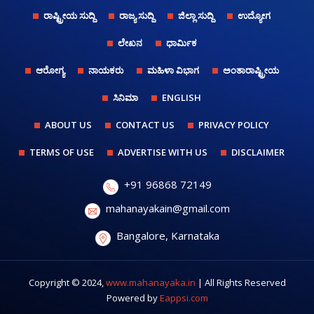
ರಾಷ್ಟ್ರೀಯ ಸುದ್ದಿ
ರಾಜ್ಯ ಸುದ್ದಿ
ಜಿಲ್ಲಾ ಸುದ್ದಿ
ಉದ್ಯೋಗ
ಲೇಖನ
ಧಾರ್ಮಿಕ
ಆರೋಗ್ಯ
ನಾಯಕರು
ಮಹಿಳಾ ವಿಭಾಗ
ಅಂತಾರಾಷ್ಟ್ರೀಯ
ಸಿನಿಮಾ
ENGLISH
ABOUT US
CONTACT US
PRIVACY POLICY
TERMS OF USE
ADVERTISE WITH US
DISCLAIMER
+91 96868 72149
mahanayakain@gmail.com
Bangalore, Karnataka
Copyright © 2024,
www.mahanayaka.in
| All Rights Reserved
Powered by
Eappsi.com