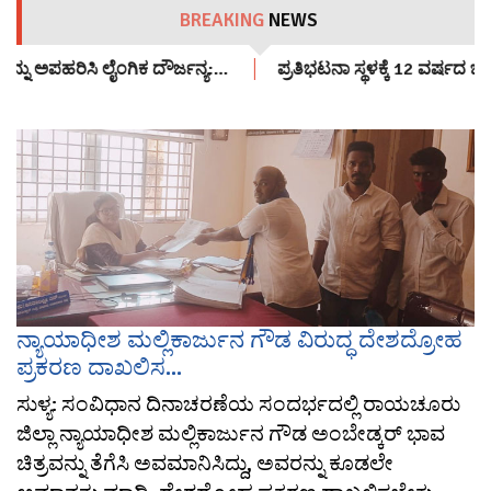
BREAKING
NEWS
ನು ಅಪಹರಿಸಿ ಲೈಂಗಿಕ ದೌರ್ಜನ್ಯ:…
ಪ್ರತಿಭಟನಾ ಸ್ಥಳಕ್ಕೆ 12 ವರ್ಷದ ಬ
ನ್ಯಾಯಾಧೀಶ ಮಲ್ಲಿಕಾರ್ಜುನ ಗೌಡ ವಿರುದ್ಧ ದೇಶದ್ರೋಹ
ಪ್ರಕರಣ ದಾಖಲಿಸ...
ಸುಳ್ಯ: ಸಂವಿಧಾನ ದಿನಾಚರಣೆಯ ಸಂದರ್ಭದಲ್ಲಿ ರಾಯಚೂರು
ಜಿಲ್ಲಾ ನ್ಯಾಯಾಧೀಶ ಮಲ್ಲಿಕಾರ್ಜುನ ಗೌಡ ಅಂಬೇಡ್ಕರ್ ಭಾವ
ಚಿತ್ರವನ್ನು ತೆಗೆಸಿ ಅವಮಾನಿಸಿದ್ದು, ಅವರನ್ನು ಕೂಡಲೇ