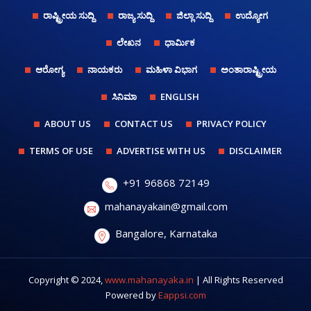
ರಾಷ್ಟ್ರೀಯ ಸುದ್ದಿ
ರಾಜ್ಯ ಸುದ್ದಿ
ಜಿಲ್ಲಾ ಸುದ್ದಿ
ಉದ್ಯೋಗ
ಲೇಖನ
ಧಾರ್ಮಿಕ
ಆರೋಗ್ಯ
ನಾಯಕರು
ಮಹಿಳಾ ವಿಭಾಗ
ಅಂತಾರಾಷ್ಟ್ರೀಯ
ಸಿನಿಮಾ
ENGLISH
ABOUT US
CONTACT US
PRIVACY POLICY
TERMS OF USE
ADVERTISE WITH US
DISCLAIMER
+91 96868 72149
mahanayakain@gmail.com
Bangalore, Karnataka
Copyright © 2024,
www.mahanayaka.in
| All Rights Reserved
Powered by
Eappsi.com