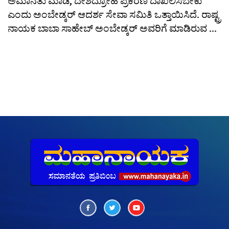
ಅಮಾನತು ಮಾಡಿ, ದೇಶದ್ರೋಹ ಪ್ರಕರಣ ದಾಖಲಿಸಬೇಕು
ಎಂದು ಅಂಬೇಡ್ಕರ್ ಆದರ್ಶ ಸೇವಾ ಸಮಿತಿ ಒತ್ತಾಯಿಸಿದೆ. ರಾಷ್ಟ್ರ
ನಾಯಕ ಬಾಬಾ ಸಾಹೇಬ್ ಅಂಬೇಡ್ಕರ್ ಅವರಿಗೆ ಮಾಡಿರುವ ...