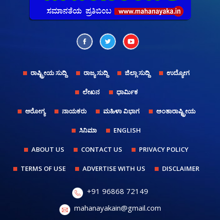
ರಾಷ್ಟ್ರೀಯ ಸುದ್ದಿ
ರಾಜ್ಯ ಸುದ್ದಿ
ಜಿಲ್ಲಾ ಸುದ್ದಿ
ಉದ್ಯೋಗ
ಲೇಖನ
ಧಾರ್ಮಿಕ
ಆರೋಗ್ಯ
ನಾಯಕರು
ಮಹಿಳಾ ವಿಭಾಗ
ಅಂತಾರಾಷ್ಟ್ರೀಯ
ಸಿನಿಮಾ
ENGLISH
ABOUT US
CONTACT US
PRIVACY POLICY
TERMS OF USE
ADVERTISE WITH US
DISCLAIMER
+91 96868 72149
mahanayakain@gmail.com