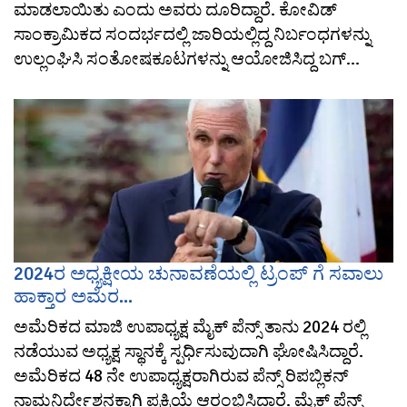
ಮಾಡಲಾಯಿತು ಎಂದು ಅವರು ದೂರಿದ್ದಾರೆ. ಕೋವಿಡ್
ಸಾಂಕ್ರಾಮಿಕದ ಸಂದರ್ಭದಲ್ಲಿ ಜಾರಿಯಲ್ಲಿದ್ದ ನಿರ್ಬಂಧಗಳನ್ನು
ಉಲ್ಲಂಘಿಸಿ ಸಂತೋಷಕೂಟಗಳನ್ನು ಆಯೋಜಿಸಿದ್ದ ಬಗ್...
2024ರ ಅಧ್ಯಕ್ಷೀಯ ಚುನಾವಣೆಯಲ್ಲಿ ಟ್ರಂಪ್ ಗೆ ಸವಾಲು
ಹಾಕ್ತಾರ ಅಮೆರ...
ಅಮೆರಿಕದ ಮಾಜಿ ಉಪಾಧ್ಯಕ್ಷ ಮೈಕ್ ಪೆನ್ಸ್ ತಾನು 2024 ರಲ್ಲಿ
ನಡೆಯುವ ಅಧ್ಯಕ್ಷ ಸ್ಥಾನಕ್ಕೆ ಸ್ಪರ್ಧಿಸುವುದಾಗಿ ಘೋಷಿಸಿದ್ದಾರೆ.
ಅಮೆರಿಕದ 48 ನೇ ಉಪಾಧ್ಯಕ್ಷರಾಗಿರುವ ಪೆನ್ಸ್ ರಿಪಬ್ಲಿಕನ್
ನಾಮನಿರ್ದೇಶನಕ್ಕಾಗಿ ಪ್ರಕ್ರಿಯೆ ಆರಂಭಿಸಿದ್ದಾರೆ. ಮೈಕ್ ಪೆನ್ಸ್