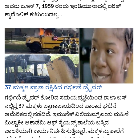
ಅವರು ಜೂನ್ 7, 1959 ರಂದು ಇಂಡಿಯಾನಾದಲ್ಲಿ ಐರಿಶ್
ಕ್ಯಾಥೊಲಿಕ್ ಕುಟುಂಬದಲ್ಲ...
37 ಮಕ್ಕಳ ಪ್ರಾಣ‌ ರಕ್ಷಿಸಿದ ಗರ್ಭಿಣಿ ಡ್ರೈವರ್
ಗರ್ಭಿಣಿ ಡ್ರೈವರ್ ತೋರಿದ ಸಮಯಪ್ರಜ್ಞೆಯಿಂದ ಶಾಲಾ ಬಸ್
ನಲ್ಲಿದ್ದ 37 ಮಕ್ಕಳು ಪ್ರಾಣಾಪಾಯದಿಂದ ಪಾರಾದ ಘಟನೆ
ಅಮೆರಿಕದಲ್ಲಿ ನಡೆದಿದೆ. ಇಮುನೆಕ್ ವಿಲಿಯಮ್ಸ್ ಎಂಬ ಮಹಿಳೆ
ಮಿಲ್ವಾಕೀ ಅಕಾಡೆಮಿ ಆಫ್ ಸೈಯನ್ಸ್ ಶಾಲೆಯ ಬಸ್ಸಿನ
ಚಾಲಕಿಯಾಗಿ ಕಾರ್ಯನಿರ್ವಹಿಸುತ್ತಿದ್ದಾರೆ. ಮಕ್ಕಳನ್ನು ಶಾಲೆಗೆ