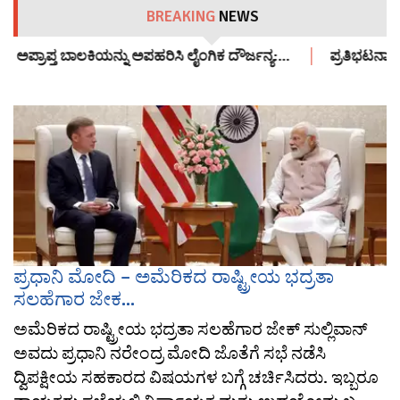
BREAKING
NEWS
ಪ್ತ ಬಾಲಕಿಯನ್ನು ಅಪಹರಿಸಿ ಲೈಂಗಿಕ ದೌರ್ಜನ್ಯ:…
ಪ್ರತಿಭಟನಾ ಸ್ಥಳಕ್ಕೆ
ಪ್ರಧಾನಿ ಮೋದಿ – ಅಮೆರಿಕದ ರಾಷ್ಟ್ರೀಯ ಭದ್ರತಾ
ಸಲಹೆಗಾರ ಜೇಕ...
ಅಮೆರಿಕದ ರಾಷ್ಟ್ರೀಯ ಭದ್ರತಾ ಸಲಹೆಗಾರ ಜೇಕ್ ಸುಲ್ಲಿವಾನ್
ಅವದು ಪ್ರಧಾನಿ ನರೇಂದ್ರ ಮೋದಿ ಜೊತೆಗೆ ಸಭೆ ನಡೆಸಿ
ದ್ವಿಪಕ್ಷೀಯ ಸಹಕಾರದ ವಿಷಯಗಳ ಬಗ್ಗೆ ಚರ್ಚಿಸಿದರು. ಇಬ್ಬರೂ