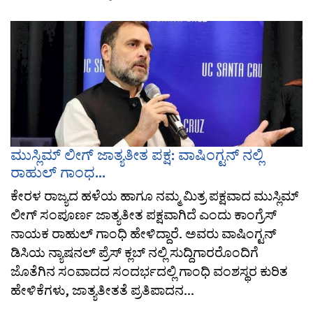
ಮುಸ್ಲಿಮ್ ಲೀಗ್ ಜಾತ್ಯತೀತ ಪಕ್ಷ: ವಾಷಿಂಗ್ಟನ್ ನಲ್ಲಿ
ರಾಹುಲ್ ಗಾಂಧ...
ಕೇರಳ ರಾಜ್ಯದ ಹಳೆಯ ಹಾಗೂ ನಮ್ಮ ಮಿತ್ರ ಪಕ್ಷವಾದ ಮುಸ್ಲಿಮ್
ಲೀಗ್ ಸಂಪೂರ್ಣ ಜಾತ್ಯತೀತ ಪಕ್ಷವಾಗಿದೆ ಎಂದು ಕಾಂಗ್ರೆಸ್
ನಾಯಕ ರಾಹುಲ್ ಗಾಂಧಿ ಹೇಳಿದ್ದಾರೆ. ಅವರು ವಾಷಿಂಗ್ಟನ್
ಡಿಸಿಯ ನ್ಯಾಷನಲ್ ಪ್ರೆಸ್ ಕ್ಲಬ್‌ ನಲ್ಲಿ ಸುದ್ದಿಗಾರರೊಂದಿಗೆ
ಜೊತೆಗಿನ ಸಂವಾದದ ಸಂದರ್ಭದಲ್ಲಿ ಗಾಂಧಿ ವಂಶಸ್ಥರ ಕುರಿತ
ಹೇಳಿಕೆಗಳು, ಜಾತ್ಯತೀತತೆ ಪ್ರತಿಪಾದನ...