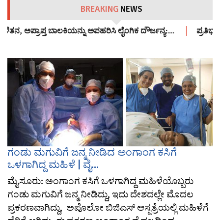
BREAKING
NEWS
ತನ, ಅಪ್ರಾಪ್ತ ಬಾಲಕಿಯನ್ನು ಅಪಹರಿಸಿ ಲೈಂಗಿಕ ದೌರ್ಜನ್ಯ:…
ಪ್ರತಿಭಟನಾ
ಗಂಡು ಮಗುವಿಗೆ ಜನ್ಮ ನೀಡಿದ ಅಂಗಾಂಗ ಕಸಿಗೆ
ಒಳಗಾಗಿದ್ದ ಮಹಿಳೆ | ವೈ...
ಮೈಸೂರು: ಅಂಗಾಂಗ ಕಸಿಗೆ ಒಳಗಾಗಿದ್ದ ಮಹಿಳೆಯೊಬ್ಬರು
ಗಂಡು ಮಗುವಿಗೆ ಜನ್ಮ ನೀಡಿದ್ದು, ಇದು ದೇಶದಲ್ಲೇ ಮೊದಲ
ಪ್ರಕರಣವಾಗಿದ್ದು, ಅಪೊಲೋ ಬಿಜಿಎಸ್ ಆಸ್ಪತ್ರೆಯಲ್ಲಿ ಮಹಿಳೆಗೆ