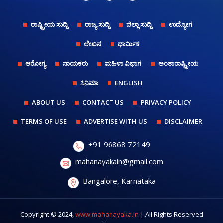
ರಾಷ್ಟ್ರೀಯ ಸುದ್ದಿ
ರಾಜ್ಯ ಸುದ್ದಿ
ಜಿಲ್ಲಾ ಸುದ್ದಿ
ಉದ್ಯೋಗ
ಲೇಖನ
ಧಾರ್ಮಿಕ
ಆರೋಗ್ಯ
ನಾಯಕರು
ಮಹಿಳಾ ವಿಭಾಗ
ಅಂತಾರಾಷ್ಟ್ರೀಯ
ಸಿನಿಮಾ
ENGLISH
ABOUT US
CONTACT US
PRIVACY POLICY
TERMS OF USE
ADVERTISE WITH US
DISCLAIMER
+91 96868 72149
mahanayakain@gmail.com
Bangalore, Karnataka
Copyright © 2024,
www.mahanayaka.in
| All Rights Reserved