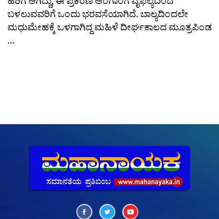
ಹೆರಿಗೆ ಆಗಿದ್ದು, ಈ ಪ್ರಕರಣ ಅಂಗಾಂಗ ವೈಫಲ್ಯದಿಂದ
ಬಳಲುವವರಿಗೆ ಒಂದು ಭರವಸೆಯಾಗಿದೆ. ಬಾಲ್ಯದಿಂದಲೇ
ಮಧುಮೇಹಕ್ಕೆ ಒಳಗಾಗಿದ್ದ ಮಹಿಳೆ ದೀರ್ಘಕಾಲದ ಮೂತ್ರಪಿಂಡ
...