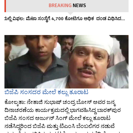
BREAKING
NEWS
ೆಯಲ್ಲಿ ವಿಫಲ: ಮೆಟಾ ಸಂಸ್ಥೆಗೆ 4,700 ಕೋಟಿಗೂ ಅಧಿಕ ದಂಡ ವಿಧಿಸಿದ…
ಬಿಜೆಪಿ ಸಂಸದರ ಮೇಲೆ ಕಲ್ಲು ತೂರಾಟ
ಕೋಲ್ಕತಾ: ನೇತಾಜಿ ಸುಭಾಷ್ ಚಂದ್ರ ಬೋಸ್ ಅವರ ಜನ್ಮ
ದಿನಾಚರಣೆಯ ಕಾರ್ಯಕ್ರಮದಲ್ಲಿ ಭಾಗವಹಿಸಿದ್ದ ಬಾರಕ್‌ಪುರ
ಬಿಜೆಪಿ ಸಂಸದ ಅರ್ಜುನ್ ಸಿಂಗ್ ಮೇಲೆ ಕಲ್ಲು ತೂರಾಟ
ನಡೆಸಿದ್ದರಿಂದ ಬಿಜೆಪಿ ಮತ್ತು ಟಿಎಂಸಿ ಬೆಂಬಲಿಗರ ನಡುವೆ