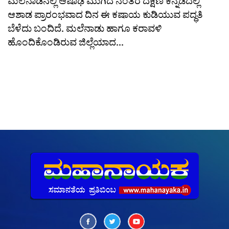
ಮಲೆನಾಡಿನಲ್ಲಿ ಆಷಾಢ ಮುಗಿದ ನಂತರ ದಕ್ಷಿಣ ಕನ್ನಡದಲ್ಲಿ
ಆಶಾಡ ಪ್ರಾರಂಭವಾದ ದಿನ ಈ ಕಷಾಯ ಕುಡಿಯುವ ಪದ್ಧತಿ
ಬೆಳೆದು ಬಂದಿದೆ. ಮಲೆನಾಡು ಹಾಗೂ ಕರಾವಳಿ
ಹೊಂದಿಕೊಂಡಿರುವ ಜಿಲ್ಲೆಯಾದ...