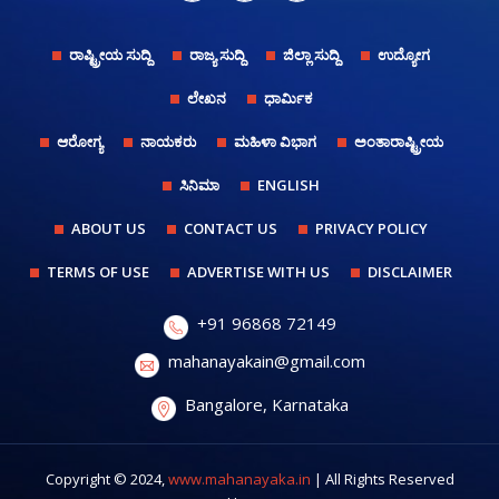
ರಾಷ್ಟ್ರೀಯ ಸುದ್ದಿ
ರಾಜ್ಯ ಸುದ್ದಿ
ಜಿಲ್ಲಾ ಸುದ್ದಿ
ಉದ್ಯೋಗ
ಲೇಖನ
ಧಾರ್ಮಿಕ
ಆರೋಗ್ಯ
ನಾಯಕರು
ಮಹಿಳಾ ವಿಭಾಗ
ಅಂತಾರಾಷ್ಟ್ರೀಯ
ಸಿನಿಮಾ
ENGLISH
ABOUT US
CONTACT US
PRIVACY POLICY
TERMS OF USE
ADVERTISE WITH US
DISCLAIMER
+91 96868 72149
mahanayakain@gmail.com
Bangalore, Karnataka
Copyright © 2024,
www.mahanayaka.in
| All Rights Reserved