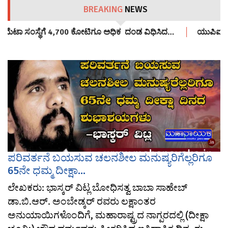
BREAKING
NEWS
: ಮೆಟಾ ಸಂಸ್ಥೆಗೆ 4,700 ಕೋಟಿಗೂ ಅಧಿಕ ದಂಡ ವಿಧಿಸಿದ…
ಯುಪಿಐ ಬಳಕೆ
ಪರಿವರ್ತನೆ ಬಯಸುವ ಚಲನಶೀಲ ಮನುಷ್ಯರಿಗೆಲ್ಲರಿಗೂ
65ನೇ ಧಮ್ಮ ದೀಕ್ಷಾ...
ಲೇಖಕರು: ಭಾಸ್ಕರ್ ವಿಟ್ಲ ಬೋಧಿಸತ್ವ ಬಾಬಾ ಸಾಹೇಬ್
ಡಾ.ಬಿ.ಆರ್. ಅಂಬೇಡ್ಕರ್‌ ರವರು ಲಕ್ಷಾಂತರ
ಅನುಯಾಯಿಗಳೊಂದಿಗೆ, ಮಹಾರಾಷ್ಟ್ರದ ನಾಗ್ಪರದಲ್ಲಿ (ದೀಕ್ಷಾ