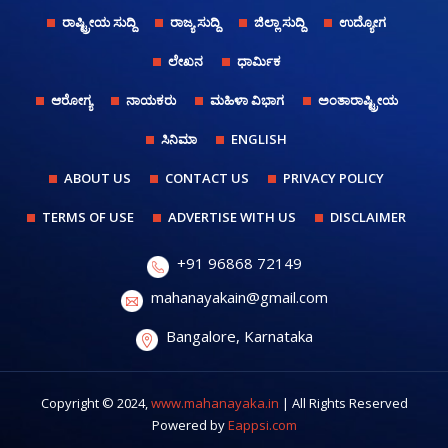
ರಾಷ್ಟ್ರೀಯ ಸುದ್ದಿ
ರಾಜ್ಯ ಸುದ್ದಿ
ಜಿಲ್ಲಾ ಸುದ್ದಿ
ಉದ್ಯೋಗ
ಲೇಖನ
ಧಾರ್ಮಿಕ
ಆರೋಗ್ಯ
ನಾಯಕರು
ಮಹಿಳಾ ವಿಭಾಗ
ಅಂತಾರಾಷ್ಟ್ರೀಯ
ಸಿನಿಮಾ
ENGLISH
ABOUT US
CONTACT US
PRIVACY POLICY
TERMS OF USE
ADVERTISE WITH US
DISCLAIMER
+91 96868 72149
mahanayakain@gmail.com
Bangalore, Karnataka
Copyright © 2024,
www.mahanayaka.in
| All Rights Reserved
Powered by
Eappsi.com