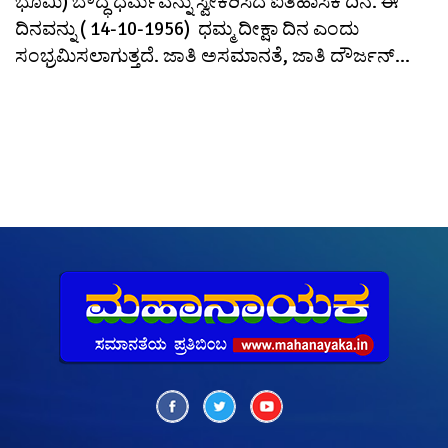
ಭೂಮಿ) ಬೌದ್ಧ ಧರ್ಮವನ್ನು ಸ್ವೀಕರಿಸಿದ ಐತಿಹಾಸಿಕ ದಿನ. ಈ
ದಿನವನ್ನು ( 14-10-1956) ಧಮ್ಮ ದೀಕ್ಷಾ ದಿನ ಎಂದು
ಸಂಭ್ರಮಿಸಲಾಗುತ್ತದೆ. ಜಾತಿ ಅಸಮಾನತೆ, ಜಾತಿ ದೌರ್ಜನ್...