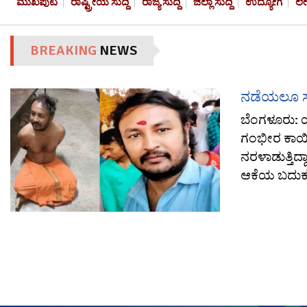
ಮುಖಪುಟ
ರಾಷ್ಟ್ರೀಯ ಸುದ್ದಿ
ರಾಜ್ಯ ಸುದ್ದಿ
ಜಿಲ್ಲಾ ಸುದ್ದಿ
ಉದ್ಯೋಗ
ಲ
BREAKING
NEWS
ನಡೆಯಲೂ ಸಾಧ
ಬೆಂಗಳೂರು: 
ಗಂಭೀರ ಕಾಯಿಲ
ನರಳಾಡುತ್ತಿದ್
ಆಕೆಯ ಬದುಕನ್