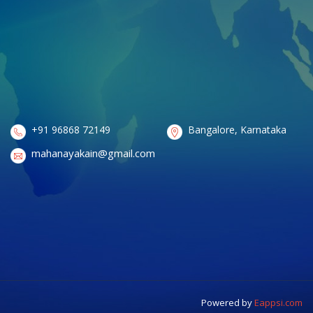
+91 96868 72149
Bangalore, Karnataka
mahanayakain@gmail.com
Powered by
Eappsi.com