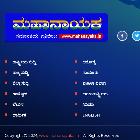
ರಾಷ್ಟ್ರೀಯ ಸುದ್ದಿ
ಆರೋಗ್ಯ
ರಾಜ್ಯ ಸುದ್ದಿ
ನಾಯಕರು
ಜಿಲ್ಲಾ ಸುದ್ದಿ
ಮಹಿಳಾ ವಿಭಾಗ
ಉದ್ಯೋಗ
ಅಂತಾರಾಷ್ಟ್ರೀಯ
ಲೇಖನ
ಸಿನಿಮಾ
ಧಾರ್ಮಿಕ
ENGLISH
Copyright © 2024,
www.mahanayaka.in
| All Rights Reserved