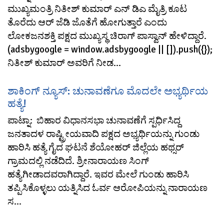
ಮುಖ್ಯಮಂತ್ರಿ ನಿತೀಶ್ ಕುಮಾರ್ ಎನ್ ಡಿಎ ಮೈತ್ರಿ ಕೂಟ
ತೊರೆದು ಆರ್ ಜೆಡಿ ಜೊತೆಗೆ ಹೋಗುತ್ತಾರೆ ಎಂದು
ಲೋಕಜನಶಕ್ತಿ ಪಕ್ಷದ ಮುಖ್ಯಸ್ಥ ಚಿರಾಗ್ ಪಾಸ್ವಾನ್ ಹೇಳಿದ್ದಾರೆ.
(adsbygoogle = window.adsbygoogle || []).push({});
ನಿತೀಶ್ ಕುಮಾರ್ ಅವರಿಗೆ ನೀಡ...
ಶಾಕಿಂಗ್ ನ್ಯೂಸ್: ಚುನಾವಣೆಗೂ ಮೊದಲೇ ಅಭ್ಯರ್ಥಿಯ
ಹತ್ಯೆ!
ಪಾಟ್ನಾ: ಬಿಹಾರ ವಿಧಾನಸಭಾ ಚುನಾವಣೆಗೆ ಸ್ಪರ್ಧಿಸಿದ್ದ
ಜನತಾದಳ ರಾಷ್ಟ್ರೀಯವಾದಿ ಪಕ್ಷದ ಅಭ್ಯರ್ಥಿಯನ್ನು ಗುಂಡು
ಹಾರಿಸಿ ಹತ್ಯೆ ಗೈದ ಘಟನೆ ಶೆಯೋಹರ್ ಜಿಲ್ಲೆಯ ಹಥ್ಸರ್
ಗ್ರಾಮದಲ್ಲಿ ನಡೆದಿದೆ. ಶ್ರೀನಾರಾಯಣ ಸಿಂಗ್
ಹತ್ಯೆಗೀಡಾದವರಾಗಿದ್ದಾರೆ. ಇವರ ಮೇಲೆ ಗುಂಡು ಹಾರಿಸಿ
ತಪ್ಪಿಸಿಕೊಳ್ಳಲು ಯತ್ನಿಸಿದ ಓರ್ವ ಆರೋಪಿಯನ್ನು ನಾರಾಯಣ
ಸ...