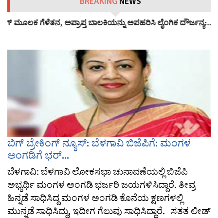
BREAKING
NEWS
್‌ ಮೂಲಕ ಗೆಳೆತನ, ಅಪ್ರಾಪ್ತ ಬಾಲಕಿಯನ್ನು ಅಪಹರಿಸಿ ಲೈಂಗಿಕ ದೌರ್ಜನ್ಯ:…
ಬಿಗ್ ಬ್ರೇಕಿಂಗ್ ನ್ಯೂಸ್: ಬೆಳಗಾವಿ ಬಿಜೆಪಿಗೆ: ಮಂಗಳ
ಅಂಗಡಿಗೆ ಭರ್...
ಬೆಳಗಾವಿ: ಬೆಳಗಾವಿ ಲೋಕಸಭಾ ಚುನಾವಣೆಯಲ್ಲಿ ಬಿಜೆಪಿ
ಅಭ್ಯರ್ಥಿ ಮಂಗಳ ಅಂಗಡಿ ಭರ್ಜರಿ ಜಯಗಳಿಸಿದ್ದಾರೆ. ತೀವ್ರ
ಹಿನ್ನಡೆ ಸಾಧಿಸಿದ್ದ ಮಂಗಳ ಅಂಗಡಿ ಕೊನೆಯ ಕ್ಷಣಗಳಲ್ಲಿ
ಮುನ್ನಡೆ ಸಾಧಿಸಿದ್ದು, ಇದೀಗ ಗೆಲುವು ಸಾಧಿಸಿದ್ದಾರೆ. ಸತತ ಲೀಡ್