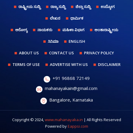
ರಾಷ್ಟ್ರೀಯ ಸುದ್ದಿ
ರಾಜ್ಯ ಸುದ್ದಿ
ಜಿಲ್ಲಾ ಸುದ್ದಿ
ಉದ್ಯೋಗ
ಲೇಖನ
ಧಾರ್ಮಿಕ
ಆರೋಗ್ಯ
ನಾಯಕರು
ಮಹಿಳಾ ವಿಭಾಗ
ಅಂತಾರಾಷ್ಟ್ರೀಯ
ಸಿನಿಮಾ
ENGLISH
ABOUT US
CONTACT US
PRIVACY POLICY
TERMS OF USE
ADVERTISE WITH US
DISCLAIMER
+91 96868 72149
mahanayakain@gmail.com
Bangalore, Karnataka
Copyright © 2024,
www.mahanayaka.in
| All Rights Reserved
Powered by
Eappsi.com