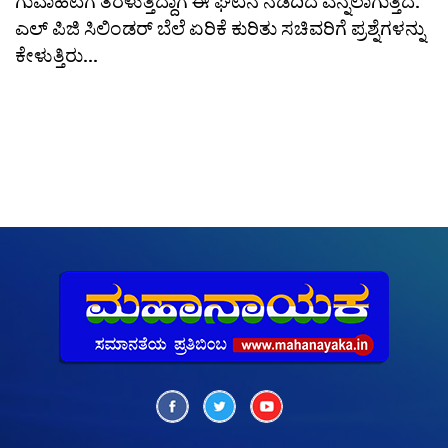
ಗುವಾಹಟಿಗೆ ತೆರಳುತ್ತಿದ್ದಾಗ ಈ ಘಟನೆ ನಡೆದಿದೆ ಎನ್ನಲಾಗುತ್ತಿದೆ.
ಎಲ್‌ ಪಿಜಿ ಸಿಲಿಂಡರ್ ಬೆಲೆ ಏರಿಕೆ ಕುರಿತು ಸಚಿವರಿಗೆ ಪ್ರಶ್ನೆಗಳನ್ನು
ಕೇಳುತ್ತಿರು...