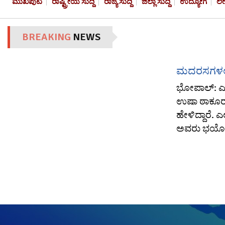
ಮುಖಪುಟ
ರಾಷ್ಟ್ರೀಯ ಸುದ್ದಿ
ರಾಜ್ಯ ಸುದ್ದಿ
ಜಿಲ್ಲಾ ಸುದ್ದಿ
ಉದ್ಯೋಗ
ಲ
BREAKING
NEWS
ಮದರಸಗಳಲ್ಲಿ 
ಭೋಪಾಲ್: ಎಲ್
ಉಷಾ ಠಾಕೂರ್ ವ
ಹೇಳಿದ್ದಾರೆ. 
ಅವರು ಭಯೋತ್ಪ