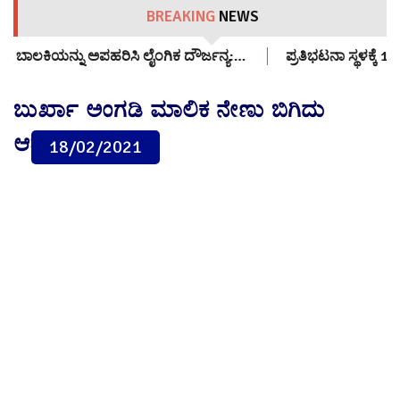
BREAKING
NEWS
 ದೌರ್ಜನ್ಯ:…
ಪ್ರತಿಭಟನಾ ಸ್ಥಳಕ್ಕೆ 12 ವರ್ಷದ ಬಾಲಕಿಯನ್ನು ಕರೆತಂದವರ
ಬುರ್ಖಾ ಅಂಗಡಿ ಮಾಲಿಕ ನೇಣು ಬಿಗಿದು
ಆತ್ಮಹತ್ಯೆ
18/02/2021