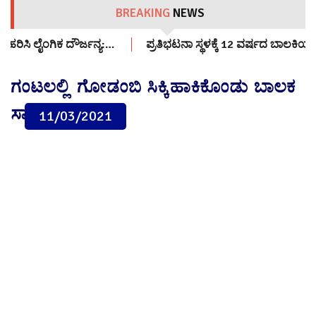
BREAKING
NEWS
ಪ್ರತಿಭಟನಾ ಸ್ಥಳಕ್ಕೆ 12 ವರ್ಷದ ಬಾಲಕಿಯನ್ನು ಕರೆತಂದವರ್ಯಾರು?: ಸಿಜೆಪಿ
ಗಂಟಲಲ್ಲಿ ಗೋಡಂಬಿ ಸಿಕ್ಕಿಹಾಕಿಕೊಂಡು ಬಾಲಕ
ಸಾವು!
11/03/2021