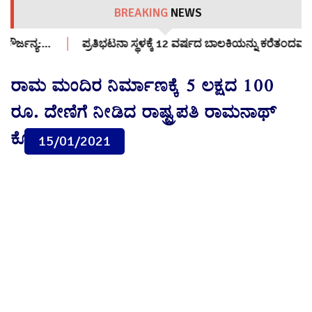
BREAKING
NEWS
ಥಳಕ್ಕೆ 12 ವರ್ಷದ ಬಾಲಕಿಯನ್ನು ಕರೆತಂದವರ್ಯಾರು?: ಸಿಜೆಪಿ ನಾಯಕರ ವಿರುದ್ಧ
ರಾಮ ಮಂದಿರ ನಿರ್ಮಾಣಕ್ಕೆ 5 ಲಕ್ಷದ 100
ರೂ. ದೇಣಿಗೆ ನೀಡಿದ ರಾಷ್ಟ್ರಪತಿ ರಾಮನಾಥ್
ಕೋವಿಂದ್
15/01/2021