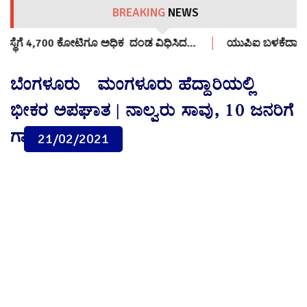
BREAKING
NEWS
ಂಡ ವಿಧಿಸಿದ…
ಯುಪಿಐ ಬಳಕೆದಾರರು ಶುಲ್ಕ ಪಾವತಿಸಬೇಕೇ? ಕೇಂದ್ರ ಹಣಕಾ
ಬೆಂಗಳೂರು-ಮಂಗಳೂರು ಹೆದ್ದಾರಿಯಲ್ಲಿ
ಭೀಕರ ಅಪಘಾತ | ನಾಲ್ವರು ಸಾವು, 10 ಜನರಿಗೆ
ಗಾಯ
21/02/2021