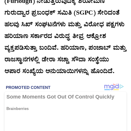
(Furlough) ನೀಡುತ್ತಿರುವುದಕ್ಕೆ ಶಿರೋಮಣಿ
ಗುರುದ್ವಾರ ಪ್ರಬಂಧಕ್ ಸಮಿತಿ (SGPC) ಸೇರಿದಂತೆ
ಹಲವು ಸಿಖ್ ಸಂಘಟನೆಗಳು ಮತ್ತು ವಿರೋಧ ಪಕ್ಷಗಳು
ಹರಿಯಾಣ ಸರ್ಕಾರದ ವಿರುದ್ಧ ತೀವ್ರ ಆಕ್ರೋಶ
ವ್ಯಕ್ತಪಡಿಸುತ್ತಾ ಬಂದಿವೆ. ಹರಿಯಾಣ, ಪಂಜಾಬ್ ಮತ್ತು
ರಾಜಸ್ಥಾನಗಳಲ್ಲಿ ಡೇರಾ ಸಚ್ಚಾ ಸೌದಾ ಸಂಸ್ಥೆಯು
ಅಪಾರ ಸಂಖ್ಯೆಯ ಅನುಯಾಯಿಗಳನ್ನು ಹೊಂದಿದೆ.