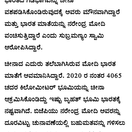
ಭಾರತದ ಗಡಿಭಾಗವನ್ನು ಚೀನಾ
ವಶಪಡಿಸಿಕೊಂಡಿರುವುದಕ್ಕೆ ಅವರು ಮೌನವಾಗಿದ್ದಾರೆ
ಮತ್ತು ಭಾರತ ಮಾತೆಯನ್ನು ನರೇಂದ್ರ ಮೋದಿ
ವಂಚಿಸುತ್ತಿದ್ದಾರೆ ಎಂದು ಸುಬ್ರಮಣ್ಯಂ ಸ್ವಾಮಿ
ಆರೋಪಿಸಿದ್ದಾರೆ.
ಚೀನಾದ ಎದುರು ತಲೆಬಾಗಿಸಿರುವ ಮೋದಿ ಭಾರತ
ಮಾತೆಗೆ ಅವಮಾನಿಸಿದ್ದಾರೆ. 2020 ರ ನಂತರ 4065
ಚದರ ಕಿಲೋಮೀಟರ್ ಭೂಮಿಯನ್ನು ಚೀನಾ
ಆಕ್ರಮಿಸಿಕೊಂಡಿದ್ದು ಇಷ್ಟು ಬೃಹತ್ ಭೂಮಿ ಭಾರತಕ್ಕೆ
ನಷ್ಟವಾಗಿದೆ. ಬಿಜೆಪಿಯು ನರೇಂದ್ರ ಮೋದಿ ಅವರನ್ನು
ದೂರವಿಟ್ಟು ಚುನಾವಣೆಯಲ್ಲಿ ಬಹುಮತವನ್ನು ಗಳಿಸಲು