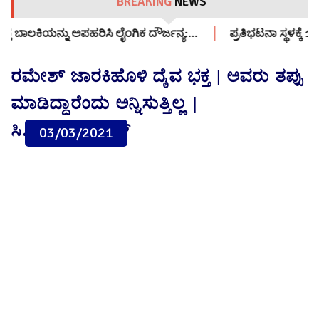
BREAKING
NEWS
 ದೌರ್ಜನ್ಯ:…
ಪ್ರತಿಭಟನಾ ಸ್ಥಳಕ್ಕೆ 12 ವರ್ಷದ ಬಾಲಕಿಯನ್ನು ಕರೆತಂದವ
ರಮೇಶ್ ಜಾರಕಿಹೊಳಿ ದೈವ ಭಕ್ತ | ಅವರು ತಪ್ಪು
ಮಾಡಿದ್ದಾರೆಂದು ಅನ್ನಿಸುತ್ತಿಲ್ಲ |
ಸಿ.ಪಿ.ಯೋಗೇಶ್ವರ್
03/03/2021