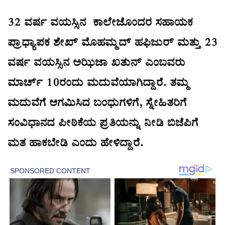
32 ವರ್ಷ ವಯಸ್ಸಿನ ಕಾಲೇಜೊಂದರ ಸಹಾಯಕ
ಪ್ರಾಧ್ಯಾಪಕ ಶೇಖ್ ಮೊಹಮ್ಮದ್ ಹಫಿಜುರ್ ಮತ್ತು 23
ವರ್ಷ ವಯಸ್ಸಿನ ಅಝಿಜಾ ಖತುನ್ ಎಂಬವರು
ಮಾರ್ಚ್ 10ರಂದು ಮದುವೆಯಾಗಿದ್ದಾರೆ. ತಮ್ಮ
ಮದುವೆಗೆ ಆಗಮಿಸಿದ ಬಂಧುಗಳಿಗೆ, ಸ್ನೇಹಿತರಿಗೆ
ಸಂವಿಧಾನದ ಪೀಠಿಕೆಯ ಪ್ರತಿಯನ್ನು ನೀಡಿ ಬಿಜೆಪಿಗೆ
ಮತ ಹಾಕಬೇಡಿ ಎಂದು ಹೇಳಿದ್ದಾರೆ.