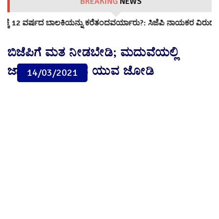
BREAKING
NEWS
ೆತಂದವರ್ಯಾರು?: ಸಿಜೆಪಿ ನಾಯಕರ ವಿರುದ್ಧ ‘ಪೋಕ್ಸೋ’…
ಸರ್ಕಾರಿ ಶಾಲೆಯಲ್
ಬಿಜೆಪಿಗೆ ಮತ ನೀಡಬೇಡಿ; ಮದುವೆಯಲ್ಲಿ
ಜಾಗೃತಿ ಮೂಡಿಸಿದ ಯುವ ಜೋಡಿ
14/03/2021