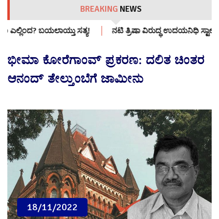
BREAKING
NEWS
!
ನಟಿ ತ್ರಿಷಾ ವಿರುದ್ಧ ಉದಯನಿಧಿ ಸ್ಟಾಲಿನ್ ಡಬಲ್ ಮೀನಿಂಗ್ ಹೇಳಿಕೆ: ಬಿಜ
ಭೀಮಾ ಕೋರೆಗಾಂವ್ ಪ್ರಕರಣ: ದಲಿತ ಚಿಂತರ
ಆನಂದ್ ತೇಲ್ತುಂಬೆಗೆ ಜಾಮೀನು
18/11/2022