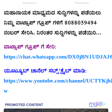
ಮಹಾನಾಯಕ ಮಾಧ್ಯಮದ ಸುದ್ದಿಗಳನ್ನು ಪಡೆಯಲು
ನಿಮ್ಮ ವಾಟ್ಸಾಪ್ ಗ್ರೂಪ್ ಗಳಿಗೆ 8088059494
ನಂಬರ್ ಸೇರಿಸಿ. ನಿರಂತರ ಸುದ್ದಿಗಳನ್ನು ಪಡೆಯಿರಿ…
ವಾಟ್ಸಾಪ್ ಗ್ರೂಪ್ ಗೆ ಸೇರಿ:
https://chat.whatsapp.com/DX0jBN1UDJA
ಯೂಟ್ಯೂಬ್ ಚಾನೆಲ್ ಸಬ್ಸ್’ಕ್ರೈಬ್ ಮಾಡಿ:
https://www.youtube.com/channel/UCT
w