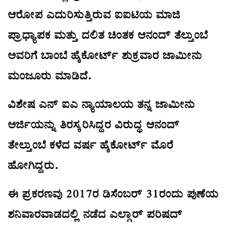
ಆರೋಪ ಎದುರಿಸುತ್ತಿರುವ ಐಐಟಿಯ ಮಾಜಿ
ಪ್ರಾಧ್ಯಾಪಕ ಮತ್ತು ದಲಿತ ಚಿಂತಕ ಆನಂದ್ ತೆಲ್ತುಂಬೆ
ಅವರಿಗೆ ಬಾಂಬೆ ಹೈಕೋರ್ಟ್ ಶುಕ್ರವಾರ ಜಾಮೀನು
ಮಂಜೂರು ಮಾಡಿದೆ.
ವಿಶೇಷ ಎನ್ ಐಎ ನ್ಯಾಯಾಲಯ ತನ್ನ ಜಾಮೀನು
ಅರ್ಜಿಯನ್ನು ತಿರಸ್ಕರಿಸಿದ್ದರ ವಿರುದ್ಧ ಆನಂದ್
ತೇಲ್ತುಂಬೆ ಕಳೆದ ವರ್ಷ ಹೈಕೋರ್ಟ್ ಮೊರೆ
ಹೋಗಿದ್ದರು.
ಈ ಪ್ರಕರಣವು 2017ರ ಡಿಸೆಂಬರ್ 31ರಂದು ಪುಣೆಯ
ಶನಿವಾರವಾಡದಲ್ಲಿ ನಡೆದ ಎಲ್ಗಾರ್ ಪರಿಷದ್