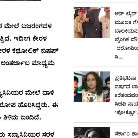
ಆನ್‌ ಲೈನ್
ಮೂಲಕ ಗೆಳೆ
ಿನಿಯರ ಮೇಲೆ ಬಜರಂಗದಳ
ಬಾಲಕಿಯನ್ನ
ತ್ತಿದೆ. ಇದೀಗ ಕೇರಳ
ಲೈಂಗಿಕ ದೌರ
ಆರೋಪಿಯ 
ಕೇರಳ ಕೆಥೋಲಿಕ್ ಬಿಷಪ್
ಸಿ...
ಂ ಅಂತರ್ಜಾಲ ಮಾಧ್ಯಮ
ಪ್ರತಿಭಟನಾ ಸ
ವರ್ಷದ ಬಾ
್ಯಾಸಿನಿಯರ ಮೇಲೆ ದಾಳಿ
ಕರೆತಂದವರ
ಸಿಜೆಪಿ ನಾ
ೋಪ ಹೊರಿಸಿದ್ದರು. ಈ
‘ಪೋಕ್ಸೋ’.
 ತಿಳಿದು ಬಂದಿದೆ.
ಸರ್ಕಾರಿ ಶಾ
ಬ್ಬರು ಸನ್ಯಾಸಿನಿಯರ ಸರಳ