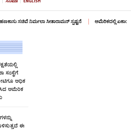
ಸಿನಿಮಾ
ENGLISH
ವೆ ನಿರ್ಮಲಾ ಸೀತಾರಾಮನ್ ಸ್ಪಷ್ಟನೆ
ಅಮೆರಿಕದಲ್ಲಿ ಏಕಾಂಗಿಯಾಗಿ ಟ್ರಕ್ಕ
್ಷತೆಯಲ್ಲಿ
 ಸಂಸ್ಥೆಗೆ
ೋಟಿಗೂ ಅಧಿಕ
ಸಿದ ಅಮೆರಿಕ
ಯ
ಗಳನ್ನು
ಿಸುತ್ತದೆ ಈ