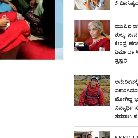
5 ದಿನನಿತ್ಯ
ಯುಪಿಐ ಬಳ
ಶುಲ್ಕ ಪಾವ
ಕೇಂದ್ರ ಹಣ
ನಿರ್ಮಲಾ 
ಸ್ಪಷ್ಟನೆ
ಅಮೆರಿಕದಲ್ಲ
ಏಕಾಂಗಿಯಾಗಿ
ಹೋಗಿದ್ದ
ವಿದ್ಯಾರ್ಥ
ಶವವಾಗಿ ಪತ್