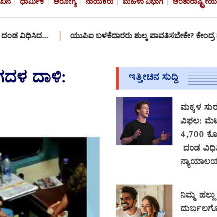
ೇಖನ
ಧಾರ್ಮಿಕ
ಆರೋಗ್ಯ
ನಾಯಕರು
ಮಹಿಳಾ ವಿಭಾಗ
ಅಂತಾರಾಷ್ಟ್ರೀಯ
ಸಿದ…
ಯುಪಿಐ ಬಳಕೆದಾರರು ಶುಲ್ಕ ಪಾವತಿಸಬೇಕೇ? ಕೇಂದ್ರ ಹಣಕಾಸು ಸಚಿ
ಂಗದಳ ದಾಳಿ:
ಇತ್ತೀಚಿನ ಸುದ್ದಿ
ಮಕ್ಕಳ ಸುರಕ
ವಿಫಲ: ಮೆಟಾ
4,700 ಕ
ದಂಡ ವಿಧಿ
ನ್ಯಾಯಾಲ
ನಿಮ್ಮ ಹಲ್ಲು
ದುರ್ಬಲಗೊಳ