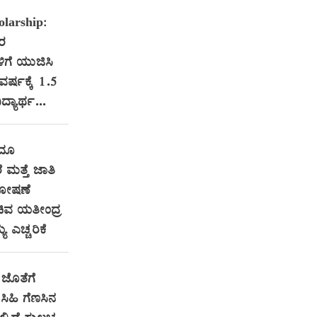
larship:
ತರ
ಳಿಗೆ ಯುಜಿಸಿ
 ವರ್ಷಕ್ಕೆ 1.5
ದ್ಯಾರ್ಥ...
ಂದೂ
ೆ ಮತ್ತೆ ಜಾತಿ
ಶೋಷಣೆ
ಿವ ಯತೀಂದ್ರ
ಯ ಎಚ್ಚರಿಕೆ
ಜೊತೆಗೆ
ಿಹಿ ಗೆಣಸಿನ