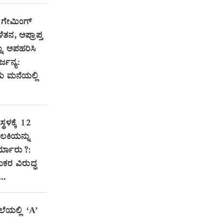
 ಗೇಮಿಂಗ್‌
ತನ, ಅಪ್ರಾಪ್ತ
ು ಅಪಹರಿಸಿ
್ಜನ್ಯ:
ಮನೆಯಲ್ಲಿ
್ಥಳಕ್ಕೆ 12
ಲಕಿಯನ್ನು
್ಯಾರು?:
ಯಕರ ವಿರುದ್ಧ
..
ಲೆಯಲ್ಲಿ ‘A’