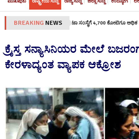
ಮುಖಪುಟ
ರಾಷ್ಟ್ರೀಯ ಸುದ್ದಿ
ರಾಜ್ಯ ಸುದ್ದಿ
ಜಿಲ್ಲಾ ಸುದ್ದಿ
ಉದ್ಯೋಗ
ಲ
BREAKING
NEWS
ಳ ಸುರಕ್ಷತೆಯಲ್ಲಿ ವಿಫಲ: ಮೆಟಾ ಸಂಸ್ಥೆಗೆ 4,700 ಕೋಟಿಗೂ ಅಧಿಕ ದಂಡ ವಿಧಿ
ಕ್ರೈಸ್ತ ಸನ್ಯಾಸಿನಿಯರ ಮೇಲೆ ಬಜರ
ಕೇರಳಾದ್ಯಂತ ವ್ಯಾಪಕ ಆಕ್ರೋಶ