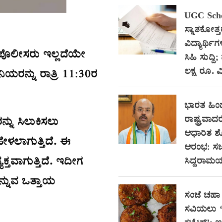
UGC Scho
ಸ್ನಾತಕೋತ್
ವಿದ್ಯಾರ್ಥಿಗ
 ಪೊಲೀಸರು ಇಲ್ಲದೆಯೇ
ಸಿಹಿ ಸುದ್ದಿ;
ಲಕ್ಷ ರೂ. ವಿ
ಸಿನಿಯರನ್ನು ರಾತ್ರಿ 11:30ರ
ಭಾರತ ಹಿ
ರಾಷ್ಟ್ರವಾದರ
ನ್ನು ಸಿಲುಕಿಸಲು
ಆಧಾರಿತ 
ೇಳಲಾಗುತ್ತಿದೆ. ಈ
ಆರಂಭ: ಸಚ
ಕ್ತವಾಗುತ್ತಿದೆ. ಇದೀಗ
ಸಿದ್ದರಾಮಯ್
ನ್ನುವ ಒತ್ತಾಯ
ಸಂಜೆ ಚಹಾ 
ಸವಿಯಲು ‘ಸ