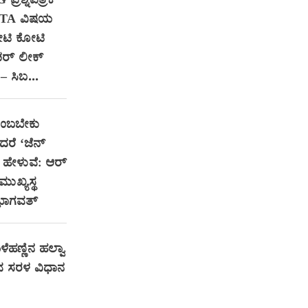
ರಶ್ನೆಪತ್ರಿಕೆ
NTA ವಿಷಯ
ೋಟಿ ಕೋಟಿ
ಪರ್ ಲೀಕ್
– ಸಿಬ...
ನಂಬಬೇಕು
ದರೆ ‘ಜೆನ್
ಹೇಳುವೆ: ಆರ್‌
ುಖ್ಯಸ್ಥ
ಭಾಗವತ್
ೆಹಣ್ಣಿನ ಹಲ್ವಾ
 ಸರಳ ವಿಧಾನ