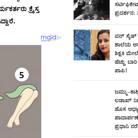
ಸರ್ಟಿಫಿಕೇ
ಕರ್ತರು ಕ್ರೈಸ್ತ
ಪ್ರದರ್ಶನ:
್ದಾರೆ.
ವನ್ ಸೈಡ್
ಶಾಲೆಯ ಆ
ಶಿಕ್ಷಕಿ ಮೇಲ
ಹೆಚ್ಚು ಬಾ
ಪಾಪಿ!
ಜಮ್ಮು–ಕಾಶ್
ಲಡಾಖ್ ನ
ಹೊಸ ಅಧ್ಯಾ
ಪಾದಾರ್ಪಣೆ
ಪ್ರಧಾನಿ ನ