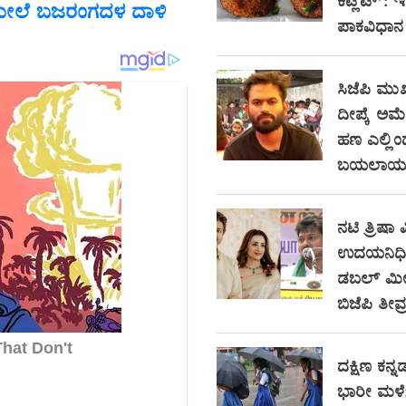
ಕಟ್ಲೆಟ್’: 
ಯರ ಮೇಲೆ ಬಜರಂಗದಳ ದಾಳಿ
ಪಾಕವಿಧಾನ
ಸಿಜೆಪಿ ಮುಖ
ದೀಪ್ಕೆ ಅಮೆರಿ
ಹಣ ಎಲ್ಲಿ
ಬಯಲಾಯ್ತು
ನಟಿ ತ್ರಿಷಾ ವ
ಉದಯನಿಧಿ ಸ
ಡಬಲ್ ಮೀನಿ
ಬಿಜೆಪಿ ತೀವ್
ದಕ್ಷಿಣ ಕನ್ನಡ
ಭಾರೀ ಮಳೆ