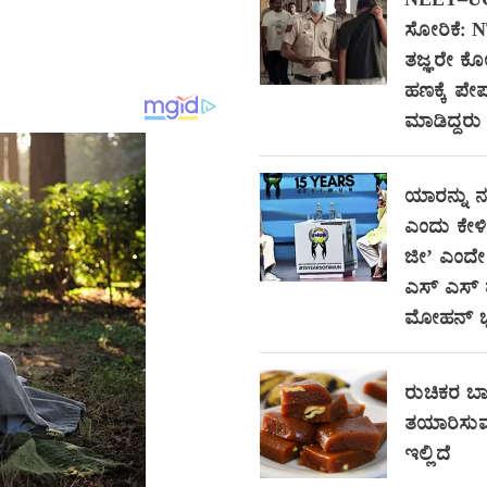
NEET–UG ಪ್
ಸೋರಿಕೆ: 
ತಜ್ಞರೇ ಕ
ಹಣಕ್ಕೆ ಪೇ
ಮಾಡಿದ್ದರು 
ಯಾರನ್ನು 
ಎಂದು ಕೇಳಿ
ಜೀ’ ಎಂದೇ 
ಎಸ್ ಎಸ್ ಮ
ಮೋಹನ್ 
ರುಚಿಕರ ಬಾಳ
ತಯಾರಿಸುವ
ಇಲ್ಲಿದೆ