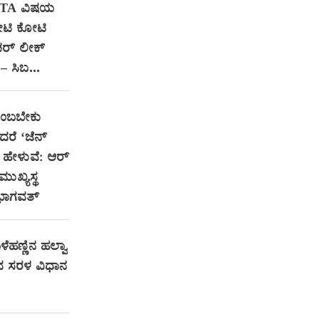
NTA ವಿಷಯ
ೋಟಿ ಕೋಟಿ
ಪರ್ ಲೀಕ್
– ಸಿಬ...
ನಂಬಬೇಕು
ದರೆ ‘ಜೆನ್
ಹೇಳುವೆ: ಆರ್‌
ುಖ್ಯಸ್ಥ
ಭಾಗವತ್
ೆಹಣ್ಣಿನ ಹಲ್ವಾ
 ಸರಳ ವಿಧಾನ