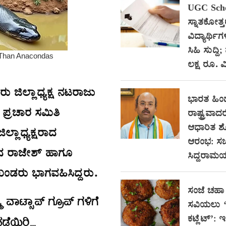
UGC Scho
ಸ್ನಾತಕೋತ್
ವಿದ್ಯಾರ್ಥಿಗ
ಸಿಹಿ ಸುದ್ದಿ;
ಲಕ್ಷ ರೂ. ವಿ
 ಜಿಲ್ಲಾಧ್ಯಕ್ಷ ನಟರಾಜು
ಭಾರತ ಹಿ
ಪ್ರಚಾರ ಸಮಿತಿ
ರಾಷ್ಟ್ರವಾದರ
ಆಧಾರಿತ 
ಲ್ಲಾಧ್ಯಕ್ಷರಾದ
ಆರಂಭ: ಸಚ
ರಾದ ರಾಜೇಶ್ ಹಾಗೂ
ಸಿದ್ದರಾಮಯ್
ಂಡರು ಭಾಗವಹಿಸಿದ್ದರು.
ಸಂಜೆ ಚಹಾ 
ಾಟ್ಸಾಪ್ ಗ್ರೂಪ್ ಗಳಿಗೆ
ಸವಿಯಲು ‘ಸ
ಕಟ್ಲೆಟ್’: 
ಪಡೆಯಿರಿ…