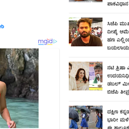
ಪಾಕವಿಧಾನ
ಸಿಜೆಪಿ ಮುಖ
yb
ದೀಪ್ಕೆ ಅಮೆರಿ
ಹಣ ಎಲ್ಲಿ
ಬಯಲಾಯ್ತು
ನಟಿ ತ್ರಿಷಾ ವ
ಉದಯನಿಧಿ ಸ
ಡಬಲ್ ಮೀನಿ
ಬಿಜೆಪಿ ತೀವ್
ದಕ್ಷಿಣ ಕನ್ನಡ
ಭಾರೀ ಮಳೆ
ಈ ತಾಲೂಕು