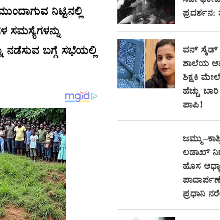
ಸರ್ಟಿಫಿಕೇ
ುಂದಾಗುವ ನಿಟ್ಟಿನಲ್ಲಿ
ಪ್ರದರ್ಶನ:
 ಸಮಸ್ಯೆಗಳನ್ನು
ು ನಡೆಸುವ ಬಗ್ಗೆ ಸಭೆಯಲ್ಲಿ
ವನ್ ಸೈಡ್
ಶಾಲೆಯ ಆ
ಶಿಕ್ಷಕಿ ಮೇಲ
ಹೆಚ್ಚು ಬಾ
ಪಾಪಿ!
ಜಮ್ಮು–ಕಾಶ್
ಲಡಾಖ್ ನ
ಹೊಸ ಅಧ್ಯಾ
ಪಾದಾರ್ಪಣೆ
ಪ್ರಧಾನಿ ನ