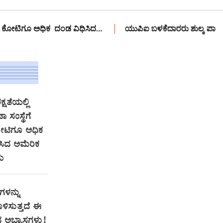
ಅಧಿಕ ದಂಡ ವಿಧಿಸಿದ…
ಯುಪಿಐ ಬಳಕೆದಾರರು ಶುಲ್ಕ ಪಾವತಿಸಬೇಕೇ? ಕೇಂದ್
್ಷತೆಯಲ್ಲಿ
 ಸಂಸ್ಥೆಗೆ
ೋಟಿಗೂ ಅಧಿಕ
ಸಿದ ಅಮೆರಿಕ
ಯ
ಗಳನ್ನು
ಿಸುತ್ತದೆ ಈ
ದ ಅಭ್ಯಾಸಗಳು!