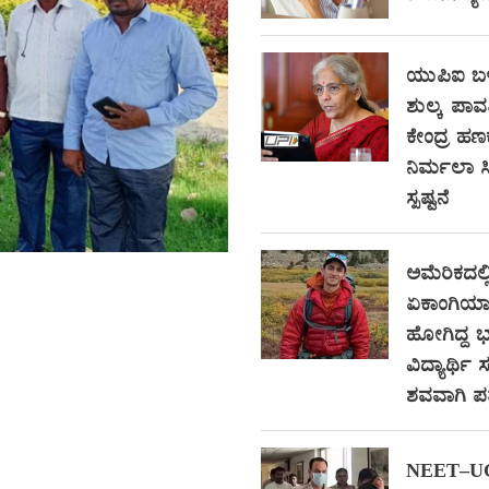
ಯುಪಿಐ ಬಳ
ಶುಲ್ಕ ಪಾವ
ಕೇಂದ್ರ ಹಣ
ನಿರ್ಮಲಾ 
ಸ್ಪಷ್ಟನೆ
ಅಮೆರಿಕದಲ್ಲ
ಏಕಾಂಗಿಯಾಗಿ
ಹೋಗಿದ್ದ
ವಿದ್ಯಾರ್ಥ
ಶವವಾಗಿ ಪತ್
NEET–UG ಪ್