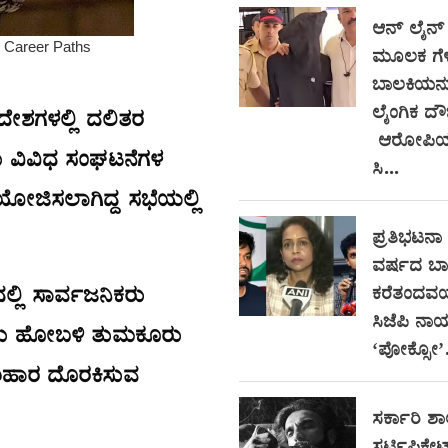
ಆನ್‌ ಲೈನ್
ಮೂಲಕ ಗೆಳೆ
ಬಾಲಕಿಯನ್ನ
ಲೈಂಗಿಕ ದೌರ
ೇಶಗಳಲ್ಲಿ ದಲಿತರ
ಆರೋಪಿಯ 
ತು ವಿವಿಧ ಸಂಘಟನೆಗಳ
ಸಿ...
ೋಜಿಸಲಾಗಿದ್ದ ಸಭೆಯಲ್ಲಿ
ಪ್ರತಿಭಟನಾ ಸ
ವರ್ಷದ ಬಾ
ಮದಲ್ಲಿ ಸಾರ್ವಜನಿಕರು
ಕರೆತಂದವರ
ಸಿಜೆಪಿ ನಾ
ಳೂರು ಹೋಬಳಿ ತುಮಕೂರು
‘ಪೋಕ್ಸೋ’.
ಪರಿಹಾರ ದೊರಕಿಸುವ
ಸರ್ಕಾರಿ ಶಾ