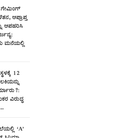
 ಗೇಮಿಂಗ್‌
ತನ, ಅಪ್ರಾಪ್ತ
ು ಅಪಹರಿಸಿ
್ಜನ್ಯ:
ಮನೆಯಲ್ಲಿ
್ಥಳಕ್ಕೆ 12
ಲಕಿಯನ್ನು
್ಯಾರು?:
ಯಕರ ವಿರುದ್ಧ
..
ಲೆಯಲ್ಲಿ ‘A’