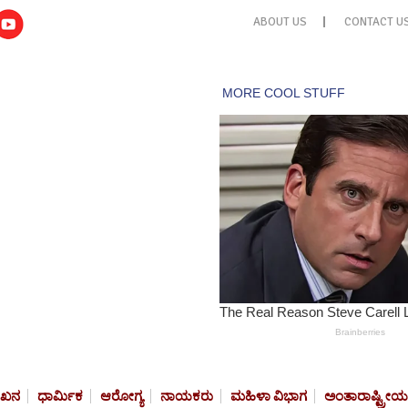
ABOUT US
CONTACT U
ೇಖನ
ಧಾರ್ಮಿಕ
ಆರೋಗ್ಯ
ನಾಯಕರು
ಮಹಿಳಾ ವಿಭಾಗ
ಅಂತಾರಾಷ್ಟ್ರೀಯ