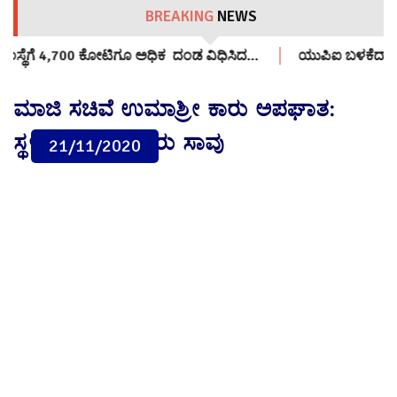
BREAKING
NEWS
ದಂಡ ವಿಧಿಸಿದ…
ಯುಪಿಐ ಬಳಕೆದಾರರು ಶುಲ್ಕ ಪಾವತಿಸಬೇಕೇ? ಕೇಂದ್ರ ಹಣಕ
ಮಾಜಿ ಸಚಿವೆ ಉಮಾಶ್ರೀ ಕಾರು ಅಪಘಾತ:
ಸ್ಥಳದಲ್ಲಿಯೇ ಇಬ್ಬರು ಸಾವು
21/11/2020