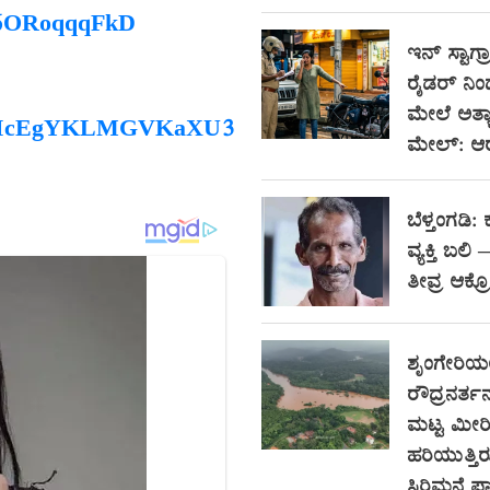
J6ORoqqqFkD
ಇನ್ ಸ್ಟಾಗ್ರ
ರೈಡರ್ ನ
ಮೇಲೆ ಅತ್ಯಾ
TKjhIcEgYKLMGVKaXU3-
ಮೇಲ್: ಆ
ಬೆಳ್ತಂಗಡಿ: 
ವ್ಯಕ್ತಿ ಬಲಿ
ತೀವ್ರ ಆಕ್
ಶೃಂಗೇರಿಯಲ
ರೌದ್ರನರ್
ಮಟ್ಟ ಮೀರ
ಹರಿಯುತ್ತಿ
ಸಿರಿಮನೆ ಫ