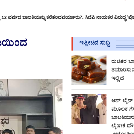
ಬಾಲಕಿಯನ್ನು ಕರೆತಂದವರ್ಯಾರು?: ಸಿಜೆಪಿ ನಾಯಕರ ವಿರುದ್ಧ ‘ಪೋಕ್ಸೋ’…
ಸ
ತಿಯಿಂದ
ಇತ್ತೀಚಿನ ಸುದ್ದಿ
ರುಚಿಕರ ಬಾಳ
ತಯಾರಿಸುವ
ಇಲ್ಲಿದೆ
ಆನ್‌ ಲೈನ್
ಮೂಲಕ ಗೆಳೆ
ಬಾಲಕಿಯನ್ನ
ಲೈಂಗಿಕ ದೌರ