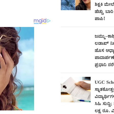
ಶಿಕ್ಷಕಿ ಮೇಲ
ಹೆಚ್ಚು ಬಾ
ಪಾಪಿ!
ಜಮ್ಮು–ಕಾಶ್
ಲಡಾಖ್ ನ
ಹೊಸ ಅಧ್ಯಾ
ಪಾದಾರ್ಪಣೆ
ಪ್ರಧಾನಿ ನ
UGC Scho
ಸ್ನಾತಕೋತ್
ವಿದ್ಯಾರ್ಥಿಗ
ಸಿಹಿ ಸುದ್ದಿ;
ಲಕ್ಷ ರೂ. ವಿ