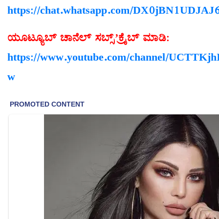
https://chat.whatsapp.com/DX0jBN1UDJA
ಯೂಟ್ಯೂಬ್
ಚಾನೆಲ್
ಸಬ್ಸ್
’
ಕ್ರೈಬ್
ಮಾಡಿ
:
https://www.youtube.com/channel/UCT
w