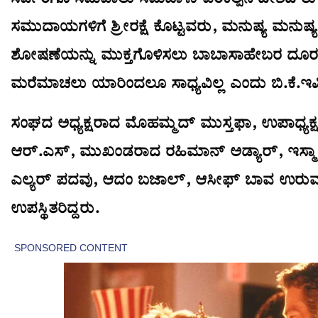
ಸರ್ವರಿಗೂ ಸಮಪಾಲು ಸಮಬಾಳು ಪರಿಕಲ್ಪನೆ ದೇಶದ ತು
ಸಮುದಾಯಗಳಿಗೆ ಶ್ರೀರಕ್ಷೆ ಕೊಟ್ಟವರು, ಮನುಷ್ಯ ಮನುಷ್
ಶೋಷಣೆಯನ್ನು ಮುಕ್ತಗೊಳಿಸಲು ಬಾಬಾಸಾಹೇಬರ ದೂರದೃಷ್
ಮರೆಮಾಚಲು ಯಾರಿಂದಲೂ ಸಾಧ್ಯವಿಲ್ಲ ಎಂದು ಬಿ.ಕೆ.ಇ
ಸಂಘದ ಅಧ್ಯಕ್ಷರಾದ ಮೊಹಮ್ಮದ್ ಮುಸ್ತಫಾ, ಉಪಾಧ್ಯ
ಆರ್.ಎಸ್, ಮುಖಂಡರಾದ ರಹಿಮಾನ್ ಅಡ್ಯಾರ್, ಇಸ್ಮ
ಎಲ್ಯರ್ ಪದವು, ಆದಂ ಬಜಾಲ್, ಆಸೀಫ್ ಬಾವ ಉರು
ಉಪಸ್ಥಿತರಿದ್ದರು.