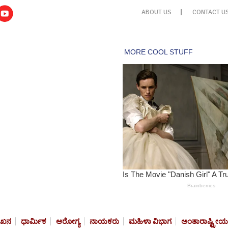
ABOUT US
CONTACT U
ೇಖನ
ಧಾರ್ಮಿಕ
ಆರೋಗ್ಯ
ನಾಯಕರು
ಮಹಿಳಾ ವಿಭಾಗ
ಅಂತಾರಾಷ್ಟ್ರೀಯ