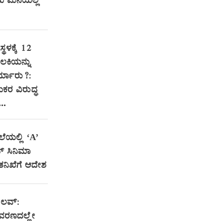
ಮನೆಯಲ್ಲಿ
್ಥಳಕ್ಕೆ 12
ಲಕಿಯನ್ನು
್ಯಾರು?:
ಯಕರ ವಿರುದ್ಧ
..
ಲೆಯಲ್ಲಿ ‘A’
ಟ್ ಸಿನಿಮಾ
 ತನಿಖೆಗೆ ಆದೇಶ
 ಲವ್:
ವರಣದಲ್ಲೇ