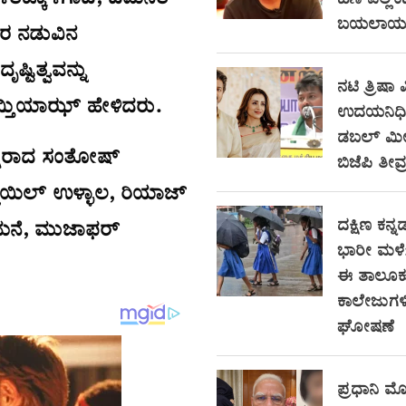
ಳಿತಕ್ಕೊಳಗಾದ, ದಮನಿತ
ಹಣ ಎಲ್ಲಿ
ಬಯಲಾಯ್ತು
ಯರ ನಡುವಿನ
ಟಿತ್ವವನ್ನು
ನಟಿ ತ್ರಿಷಾ ವ
ಮ್ತಿಯಾಝ್ ಹೇಳಿದರು.
ಉದಯನಿಧಿ ಸ
ಡಬಲ್ ಮೀನಿ
ಕ್ಷರಾದ ಸಂತೋಷ್
ಬಿಜೆಪಿ ತೀವ್
ಾಯಿಲ್ ಉಳ್ಳಾಲ, ರಿಯಾಜ್
ದಕ್ಷಿಣ ಕನ್ನಡ
ಮನೆ, ಮುಜಾಫರ್
ಭಾರೀ ಮಳೆ
ಈ ತಾಲೂಕು
ಕಾಲೇಜುಗಳಿ
ಘೋಷಣೆ
ಪ್ರಧಾನಿ ಮೋ