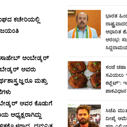
ಭಾರತ ಹಿ
 ಸಂಘದ ಕಚೇರಿಯಲ್ಲಿ
ರಾಷ್ಟ್ರವಾದರ
ಮ ಜಯಂತಿ
ಆಧಾರಿತ 
ಆರಂಭ: ಸಚ
ಸಿದ್ದರಾಮಯ್
ಾಸಾಹೇಬ್ ಅಂಬೇಡ್ಕರ್
ಸಂಜೆ ಚಹಾ 
ಂಬೇಡ್ಕರ್ ಅವರು
ಸವಿಯಲು ‘ಸ
್ಥಶಾಸ್ತ್ರಜ್ಞರೂ ಮತ್ತು
ಕಟ್ಲೆಟ್’: 
ಪಾಕವಿಧಾನ
ೆಗಳು
ಂಬೇಡ್ಕರ್ ಅವರ ಕೊಡುಗೆ
ಸಿಜೆಪಿ ಮುಖ
ಅಧ್ಯಕ್ಷರಾಗಿದ್ದು
ದೀಪ್ಕೆ ಅಮೆರಿ