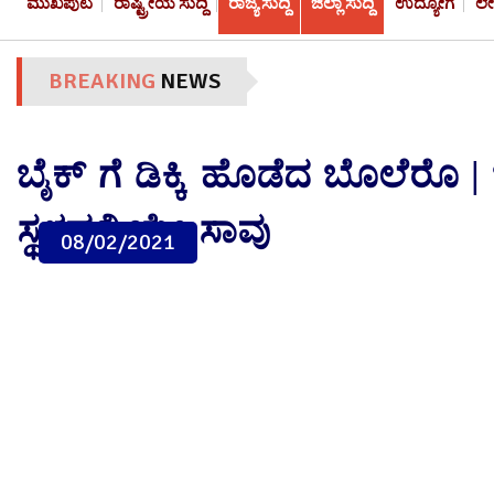
ಮುಖಪುಟ
ರಾಷ್ಟ್ರೀಯ ಸುದ್ದಿ
ರಾಜ್ಯ ಸುದ್ದಿ
ಜಿಲ್ಲಾ ಸುದ್ದಿ
ಉದ್ಯೋಗ
ಲ
BREAKING
NEWS
ಬೈಕ್ ಗೆ ಡಿಕ್ಕಿ ಹೊಡೆದ ಬೊಲೆರೊ 
ಸ್ಥಳದಲ್ಲಿಯೇ ಸಾವು
08/02/2021