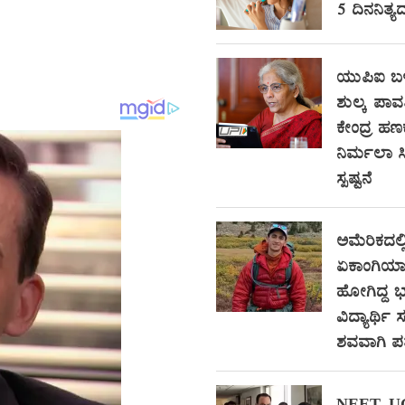
5 ದಿನನಿತ್ಯ
ಯುಪಿಐ ಬಳ
ಶುಲ್ಕ ಪಾವ
ಕೇಂದ್ರ ಹಣ
ನಿರ್ಮಲಾ 
ಸ್ಪಷ್ಟನೆ
ಅಮೆರಿಕದಲ್ಲ
ಏಕಾಂಗಿಯಾಗಿ
ಹೋಗಿದ್ದ
ವಿದ್ಯಾರ್ಥ
ಶವವಾಗಿ ಪತ್