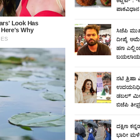
ಕಟ್ಲೆಟ್’: 
ಪಾಕವಿಧಾನ
ಸಿಜೆಪಿ ಮುಖ
ದೀಪ್ಕೆ ಅಮೆರಿ
ಹಣ ಎಲ್ಲಿ
ಬಯಲಾಯ್ತು
ನಟಿ ತ್ರಿಷಾ ವ
ಉದಯನಿಧಿ ಸ
ಡಬಲ್ ಮೀನಿ
ಬಿಜೆಪಿ ತೀವ್
ದಕ್ಷಿಣ ಕನ್ನಡ
ಭಾರೀ ಮಳೆ