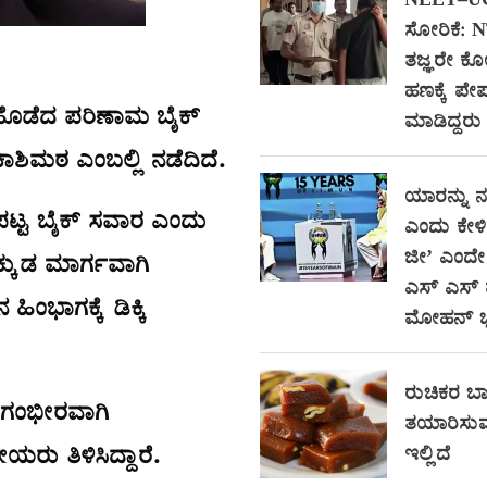
NEET–UG ಪ್
ಸೋರಿಕೆ: 
ತಜ್ಞರೇ ಕ
ಹಣಕ್ಕೆ ಪೇ
ಿ ಹೊಡೆದ ಪರಿಣಾಮ ಬೈಕ್
ಮಾಡಿದ್ದರು 
ಾಶಿಮಠ ಎಂಬಲ್ಲಿ ನಡೆದಿದೆ.
ಯಾರನ್ನು 
ಪಟ್ಟ ಬೈಕ್ ಸವಾರ ಎಂದು
ಎಂದು ಕೇಳಿ
ಜೀ’ ಎಂದೇ 
್ಕುಡ ಮಾರ್ಗವಾಗಿ
ಎಸ್ ಎಸ್ ಮ
ಿಂಭಾಗಕ್ಕೆ ಡಿಕ್ಕಿ
ಮೋಹನ್ 
ರುಚಿಕರ ಬಾಳ
ು ಗಂಭೀರವಾಗಿ
ತಯಾರಿಸುವ
ರು ತಿಳಿಸಿದ್ದಾರೆ.
ಇಲ್ಲಿದೆ