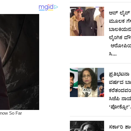
ಆನ್‌ ಲೈನ್
ಮೂಲಕ ಗೆಳೆ
ಬಾಲಕಿಯನ್ನ
ಲೈಂಗಿಕ ದೌರ
ಆರೋಪಿಯ 
ಸಿ...
ಪ್ರತಿಭಟನಾ ಸ
ವರ್ಷದ ಬಾ
ಕರೆತಂದವರ
ಸಿಜೆಪಿ ನಾ
‘ಪೋಕ್ಸೋ’.
ಸರ್ಕಾರಿ ಶಾ