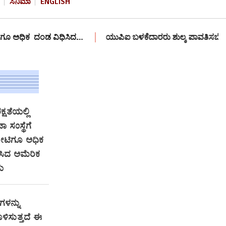
ಸಿನಿಮಾ
ENGLISH
ವಿಧಿಸಿದ…
ಯುಪಿಐ ಬಳಕೆದಾರರು ಶುಲ್ಕ ಪಾವತಿಸಬೇಕೇ? ಕೇಂದ್ರ ಹಣಕಾಸು 
್ಷತೆಯಲ್ಲಿ
 ಸಂಸ್ಥೆಗೆ
ೋಟಿಗೂ ಅಧಿಕ
ಸಿದ ಅಮೆರಿಕ
ಯ
ಗಳನ್ನು
ಿಸುತ್ತದೆ ಈ