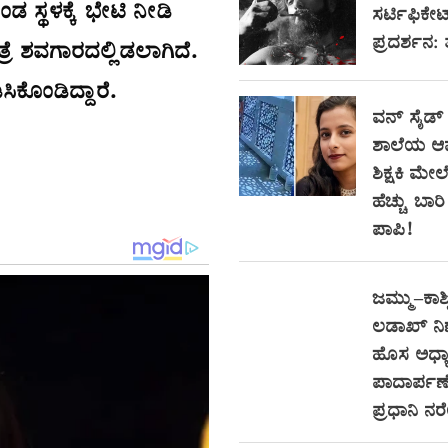
ಡ ಸ್ಥಳಕ್ಕೆ ಭೇಟಿ ನೀಡಿ
ಸರ್ಟಿಫಿಕೇ
ಪ್ರದರ್ಶನ:
ತ್ರೆ ಶವಗಾರದಲ್ಲಿಡಲಾಗಿದೆ.
ಕೊಂಡಿದ್ದಾರೆ.
ವನ್ ಸೈಡ್
ಶಾಲೆಯ ಆ
ಶಿಕ್ಷಕಿ ಮೇಲ
ಹೆಚ್ಚು ಬಾ
ಪಾಪಿ!
ಜಮ್ಮು–ಕಾಶ್
ಲಡಾಖ್ ನ
ಹೊಸ ಅಧ್ಯಾ
ಪಾದಾರ್ಪಣೆ
ಪ್ರಧಾನಿ ನ