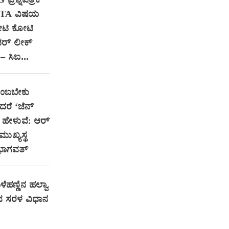
ರಶ್ನೆಪತ್ರಿಕೆ
NTA ವಿಷಯ
ೋಟಿ ಕೋಟಿ
ಪರ್ ಲೀಕ್
– ಸಿಬ...
ನಂಬಬೇಕು
ದರೆ ‘ಜೆನ್
ಹೇಳುವೆ: ಆರ್‌
ುಖ್ಯಸ್ಥ
ಭಾಗವತ್
ೆಹಣ್ಣಿನ ಹಲ್ವಾ
 ಸರಳ ವಿಧಾನ