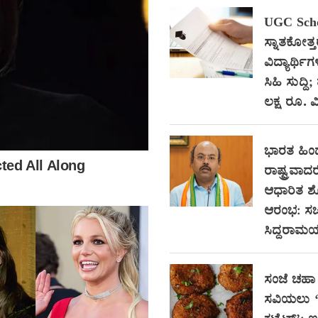
UGC Scho
ಸ್ನಾತಕೋತ್
ವಿದ್ಯಾರ್ಥಿಗ
ಸಿಹಿ ಸುದ್ದಿ;
ಲಕ್ಷ ರೂ. ವಿ
ಭಾರತ ಹಿ
ರಾಷ್ಟ್ರವಾದರ
ಆಧಾರಿತ 
ಆರಂಭ: ಸಚ
ಸಿದ್ದರಾಮಯ್
ಸಂಜೆ ಚಹಾ 
ಸವಿಯಲು ‘ಸ