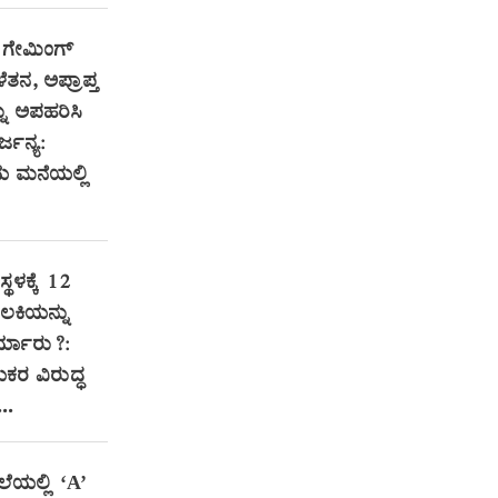
 ಗೇಮಿಂಗ್‌
ತನ, ಅಪ್ರಾಪ್ತ
ು ಅಪಹರಿಸಿ
್ಜನ್ಯ:
ಮನೆಯಲ್ಲಿ
್ಥಳಕ್ಕೆ 12
ಲಕಿಯನ್ನು
್ಯಾರು?:
ಯಕರ ವಿರುದ್ಧ
..
ಲೆಯಲ್ಲಿ ‘A’