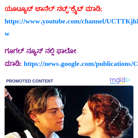
ಯೂಟ್ಯೂಬ್
ಚಾನೆಲ್
ಸಬ್ಸ್
ಕ್ರೈಬ್
ಮಾಡಿ
’
:
https://www.youtube.com/channel/UCT
w
ಗೂಗಲ್
ನ್ಯೂಸ್
ನಲ್ಲಿ
ಫಾಲೋ
ಮಾಡಿ
:
https://news.google.com/publicat