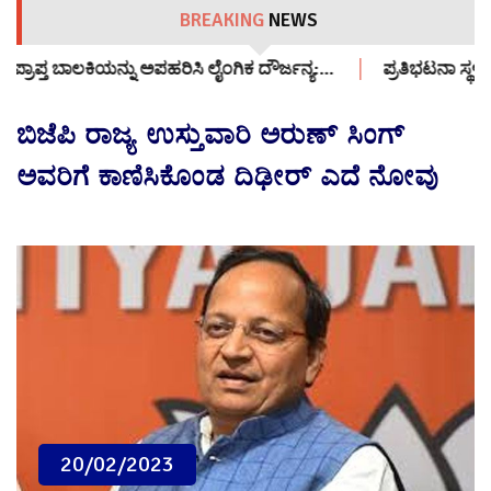
BREAKING
NEWS
ಂಗಿಕ ದೌರ್ಜನ್ಯ:…
ಪ್ರತಿಭಟನಾ ಸ್ಥಳಕ್ಕೆ 12 ವರ್ಷದ ಬಾಲಕಿಯನ್ನು ಕರೆ
ಬಿಜೆಪಿ ರಾಜ್ಯ ಉಸ್ತುವಾರಿ ಅರುಣ್ ಸಿಂಗ್‌
ಅವರಿಗೆ ಕಾಣಿಸಿಕೊಂಡ ದಿಢೀರ್ ಎದೆ ನೋವು
20/02/2023