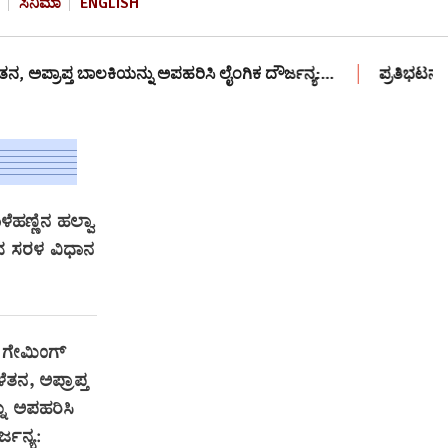
ಸಿನಿಮಾ
ENGLISH
ಕಿಯನ್ನು ಅಪಹರಿಸಿ ಲೈಂಗಿಕ ದೌರ್ಜನ್ಯ:…
ಪ್ರತಿಭಟನಾ ಸ್ಥಳಕ್ಕೆ 12 ವರ
ೆಹಣ್ಣಿನ ಹಲ್ವಾ
 ಸರಳ ವಿಧಾನ
 ಗೇಮಿಂಗ್‌
ತನ, ಅಪ್ರಾಪ್ತ
ು ಅಪಹರಿಸಿ
್ಜನ್ಯ: