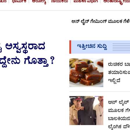
ೇಖನ
ಧಾರ್ಮಿಕ
ಆರೋಗ್ಯ
ನಾಯಕರು
ಮಹಿಳಾ ವಿಭಾಗ
ಅಂತಾರಾಷ್ಟ್ರೀಯ
ಆನ್‌ ಲೈನ್ ಗೇಮಿಂಗ್‌ ಮೂಲಕ ಗೆಳೆತನ, ಅಪ್ರಾಪ್ತ ಬಾಲ
ಿ ಅಸ್ವಸ್ಥರಾದ
ಇತ್ತೀಚಿನ ಸುದ್ದಿ
ದ್ದೇನು ಗೊತ್ತಾ?
ರುಚಿಕರ ಬಾಳ
ತಯಾರಿಸುವ
ಇಲ್ಲಿದೆ
ಆನ್‌ ಲೈನ್
ಮೂಲಕ ಗೆಳೆ
ಬಾಲಕಿಯನ್ನ
ಲೈಂಗಿಕ ದೌರ