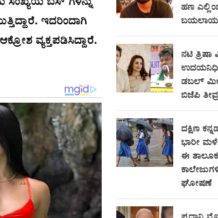
 ಸಂಖ್ಯೆಯ ಬಸ್ ಗಳನ್ನು
ಹಣ ಎಲ್ಲಿ
್ತಿದ್ದಾರೆ. ಇದರಿಂದಾಗಿ
ಬಯಲಾಯ್ತು
ರೋಶ ವ್ಯಕ್ತಪಡಿಸಿದ್ದಾರೆ.
ನಟಿ ತ್ರಿಷಾ ವ
ಉದಯನಿಧಿ ಸ
ಡಬಲ್ ಮೀನಿ
ಬಿಜೆಪಿ ತೀವ್
ದಕ್ಷಿಣ ಕನ್ನಡ
ಭಾರೀ ಮಳೆ
ಈ ತಾಲೂಕು
ಕಾಲೇಜುಗಳಿ
ಘೋಷಣೆ
ಪ್ರಧಾನಿ ಮೋ