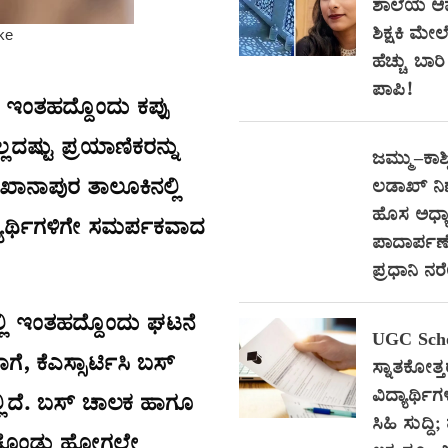
ಶಾಲೆಯ ಆ
ಶಿಕ್ಷಕಿ ಮೇಲ
ಹೆಚ್ಚು ಬಾ
ಪಾಪಿ!
 ಇಂತಹದ್ದೊಂದು ಕಪ್ಪು
್ಲದಷ್ಟು ಪ್ರಯಾಣಿಕರನ್ನು
ಜಮ್ಮು–ಕಾಶ್
 ಖಾನಾಪುರ ತಾಲೂಕಿನಲ್ಲಿ
ಲಡಾಖ್ ನ
ಹೊಸ ಅಧ್ಯಾ
್ಯಾರ್ಥಿಗಳಿಗೇ ಸಮರ್ಪಕವಾದ
ಪಾದಾರ್ಪಣೆ
ಪ್ರಧಾನಿ ನ
ಲ್ಲಿ ಇಂತಹದ್ದೊಂದು ಘಟನೆ
UGC Scho
, ಕೆಎಸ್ಸಾರ್ಟಿಸಿ ಬಸ್
ಸ್ನಾತಕೋತ್
ವಿದ್ಯಾರ್ಥಿಗ
ಇಲ್ಲಿದೆ. ಬಸ್ ಚಾಲಕ ಹಾಗೂ
ಸಿಹಿ ಸುದ್ದಿ;
ೆದುಕೊಂಡು ಹೋಗಲೇ