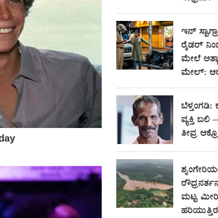
ಇನ್ ಸ್ಟಾಗ್ರ
ರೈಡರ್ ನ
ಮೇಲೆ ಅತ್ಯಾ
ಮೇಲ್: ಆ
ಬೆಳ್ತಂಗಡಿ: 
ವ್ಯಕ್ತಿ ಬಲಿ
ತೀವ್ರ ಆಕ್
ಶೃಂಗೇರಿಯಲ
ರೌದ್ರನರ್
ಮಟ್ಟ ಮೀರ
ಹರಿಯುತ್ತಿ