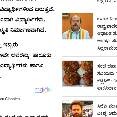
ಲಕ್ಷ ರೂ. ವಿ
ವಿದ್ಯಾರ್ಥಿಗಳಿಂದ ಬರುತ್ತದೆ.
ಿಂದಾಗಿ ವಿದ್ಯಾರ್ಥಿಗಳು,
ಭಾರತ ಹಿ
ರಾಷ್ಟ್ರವಾದರ
ಿತಿ ನಿರ್ಮಾಣವಾಗಿದೆ.
ಆಧಾರಿತ 
ಆರಂಭ: ಸಚ
ಿ ಇಬ್ಬರು
ಸಿದ್ದರಾಮಯ್
ತಕ್ಷಣವೇ ಅವರನ್ನು ತಾಲೂಕು
ದ ವಿದ್ಯಾರ್ಥಿಗಳು ಹಾಗೂ
ಸಂಜೆ ಚಹಾ 
ಸವಿಯಲು ‘ಸ
.
ಕಟ್ಲೆಟ್’: 
ಪಾಕವಿಧಾನ
ಸಿಜೆಪಿ ಮುಖ
ದೀಪ್ಕೆ ಅಮೆರಿ