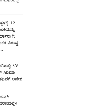
ಮನೆಯಲ್ಲಿ
್ಥಳಕ್ಕೆ 12
ಲಕಿಯನ್ನು
್ಯಾರು?:
ಯಕರ ವಿರುದ್ಧ
..
ಲೆಯಲ್ಲಿ ‘A’
ಟ್ ಸಿನಿಮಾ
 ತನಿಖೆಗೆ ಆದೇಶ
 ಲವ್:
ವರಣದಲ್ಲೇ