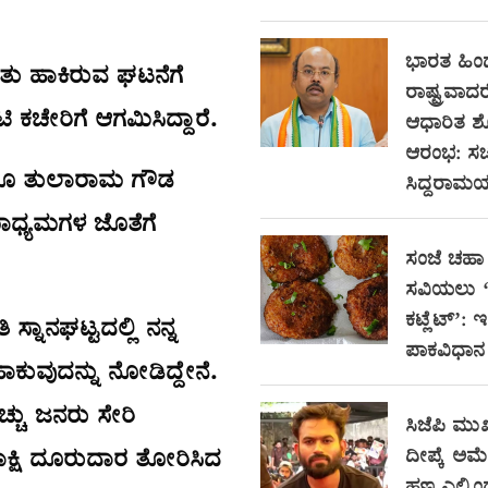
ಭಾರತ ಹಿ
ೂತು ಹಾಕಿರುವ ಘಟನೆಗೆ
ರಾಷ್ಟ್ರವಾದರ
ಚೇರಿಗೆ ಆಗಮಿಸಿದ್ದಾರೆ.
ಆಧಾರಿತ 
ಆರಂಭ: ಸಚ
ಾಗೂ ತುಲಾರಾಮ ಗೌಡ
ಸಿದ್ದರಾಮಯ್
ಮಾಧ್ಯಮಗಳ ಜೊತೆಗೆ
ಸಂಜೆ ಚಹಾ 
ಸವಿಯಲು ‘ಸ
ಕಟ್ಲೆಟ್’: 
್ನಾನಘಟ್ಟದಲ್ಲಿ ನನ್ನ
ಪಾಕವಿಧಾನ
ಾಕುವುದನ್ನು ನೋಡಿದ್ದೇನೆ.
ಚ್ಚು ಜನರು ಸೇರಿ
ಸಿಜೆಪಿ ಮುಖ
ದೀಪ್ಕೆ ಅಮೆರಿ
ಾಕ್ಷಿ ದೂರುದಾರ ತೋರಿಸಿದ