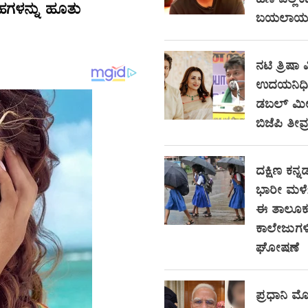
ಹಣ ಎಲ್ಲಿ
ಹಗಳನ್ನು ಹೂತು
ಬಯಲಾಯ್ತು
ನಟಿ ತ್ರಿಷಾ ವ
ಉದಯನಿಧಿ ಸ
ಡಬಲ್ ಮೀನಿ
ಬಿಜೆಪಿ ತೀವ್
ದಕ್ಷಿಣ ಕನ್ನಡ
ಭಾರೀ ಮಳೆ
ಈ ತಾಲೂಕು
ಕಾಲೇಜುಗಳಿ
ಘೋಷಣೆ
ಪ್ರಧಾನಿ ಮೋ