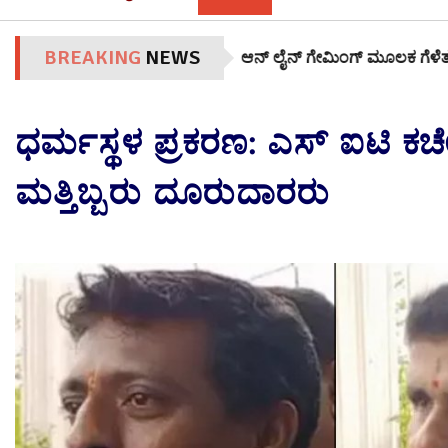
BREAKING
NEWS
ಆನ್‌ ಲೈನ್ ಗೇಮಿಂಗ್‌ ಮೂಲಕ ಗೆಳೆತನ, ಅಪ್ರಾಪ್ತ ಬಾ
ಧರ್ಮಸ್ಥಳ ಪ್ರಕರಣ: ಎಸ್ ಐಟಿ ಕಚ
ಮತ್ತಿಬ್ಬರು ದೂರುದಾರರು