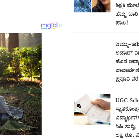
ಶಿಕ್ಷಕಿ ಮೇಲ
ಹೆಚ್ಚು ಬಾ
ಪಾಪಿ!
ಜಮ್ಮು–ಕಾಶ್
ಲಡಾಖ್ ನ
ಹೊಸ ಅಧ್ಯಾ
ಪಾದಾರ್ಪಣೆ
ಪ್ರಧಾನಿ ನ
UGC Scho
ಸ್ನಾತಕೋತ್
ವಿದ್ಯಾರ್ಥಿಗ
ಸಿಹಿ ಸುದ್ದಿ;
ಲಕ್ಷ ರೂ. ವಿ