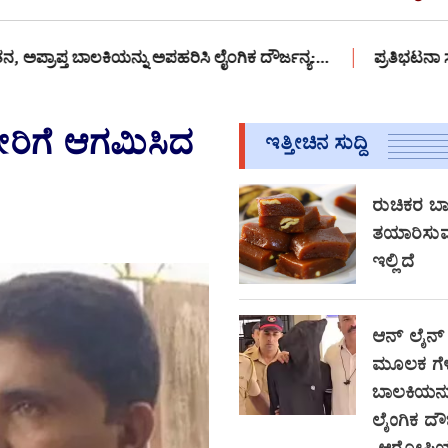
ಲಕಿಯನ್ನು ಅಪಹರಿಸಿ ಲೈಂಗಿಕ ದೌರ್ಜನ್ಯ:…
ಪ್ರತಿಭಟನಾ ಸ್ಥಳಕ್ಕೆ 12 ವರ
ೇರಿಗೆ ಆಗಮಿಸಿದ
ಇತ್ತೀಚಿನ ಸುದ್ದಿ
ರುಚಿಕರ ಬಾಳ
ತಯಾರಿಸುವ
ಇಲ್ಲಿದೆ
ಆನ್‌ ಲೈನ್
ಮೂಲಕ ಗೆಳೆ
ಬಾಲಕಿಯನ್ನ
ಲೈಂಗಿಕ ದೌರ