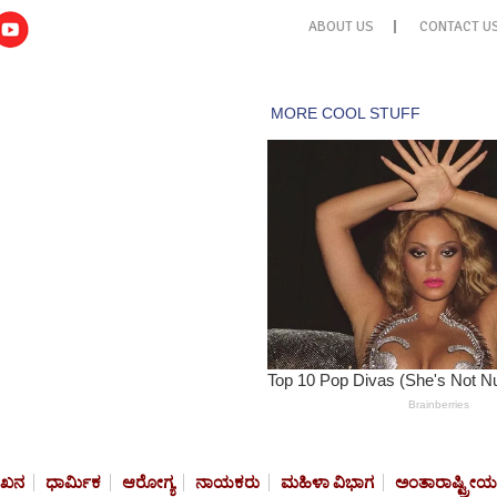
ABOUT US
CONTACT U
ೇಖನ
ಧಾರ್ಮಿಕ
ಆರೋಗ್ಯ
ನಾಯಕರು
ಮಹಿಳಾ ವಿಭಾಗ
ಅಂತಾರಾಷ್ಟ್ರೀಯ