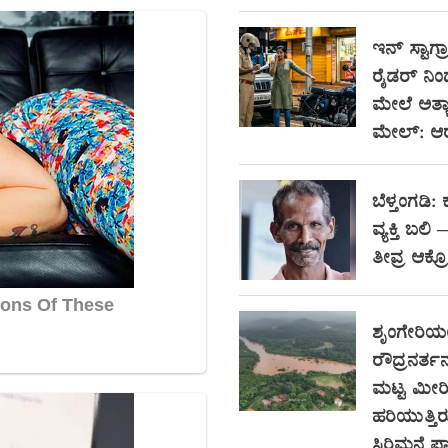
ಇನ್ ಸ್ಟಾಗ್ರ
ರೈಡರ್ ನ
ಮೇಲೆ ಅತ್ಯಾ
ಮೇಲ್: ಆ
ಬೆಳ್ತಂಗಡಿ: 
ವ್ಯಕ್ತಿ ಬಲಿ
ತೀವ್ರ ಆಕ್
ಶೃಂಗೇರಿಯಲ
ರೌದ್ರನರ್
ಮಟ್ಟ ಮೀರ
ಹರಿಯುತ್ತಿ
ಸಿರಿಮನೆ ಫ