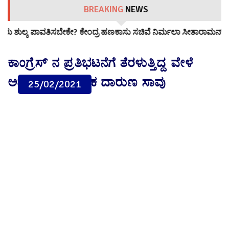
BREAKING
NEWS
ಕಾಸು ಸಚಿವೆ ನಿರ್ಮಲಾ ಸೀತಾರಾಮನ್ ಸ್ಪಷ್ಟನೆ
ಅಮೆರಿಕದಲ್ಲಿ ಏಕಾಂಗಿಯಾ
ಕಾಂಗ್ರೆಸ್ ನ ಪ್ರತಿಭಟನೆಗೆ ತೆರಳುತ್ತಿದ್ದ ವೇಳೆ
ಅಪಘಾತ: ಯುವಕ ದಾರುಣ ಸಾವು
25/02/2021