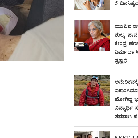
5 ದಿನನಿತ್ಯ
ಯುಪಿಐ ಬಳ
ಶುಲ್ಕ ಪಾವ
ಕೇಂದ್ರ ಹಣ
ನಿರ್ಮಲಾ 
ಸ್ಪಷ್ಟನೆ
ಅಮೆರಿಕದಲ್ಲ
ಏಕಾಂಗಿಯಾಗಿ
ಹೋಗಿದ್ದ
ವಿದ್ಯಾರ್ಥ
ಶವವಾಗಿ ಪತ್