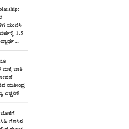
larship:
ತರ
ಳಿಗೆ ಯುಜಿಸಿ
 ವರ್ಷಕ್ಕೆ 1.5
ದ್ಯಾರ್ಥ...
ಂದೂ
ೆ ಮತ್ತೆ ಜಾತಿ
ಶೋಷಣೆ
ಿವ ಯತೀಂದ್ರ
ಯ ಎಚ್ಚರಿಕೆ
ಜೊತೆಗೆ
ಿಹಿ ಗೆಣಸಿನ