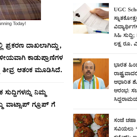
UGC Scho
ಸ್ನಾತಕೋತ್
ವಿದ್ಯಾರ್ಥಿಗ
ಸಿಹಿ ಸುದ್ದಿ;
ಲಕ್ಷ ರೂ. ವಿ
ಿ ಪ್ರಕರಣ ದಾಖಲಾಗಿದ್ದು,
ಥಳೀಯವಾಗಿ ಕಾಡುಪ್ರಾಣಿಗಳ
ಭಾರತ ಹಿ
ಲಿ ತೀವ್ರ ಆತಂಕ ಮೂಡಿಸಿದೆ.
ರಾಷ್ಟ್ರವಾದರ
ಆಧಾರಿತ 
ಆರಂಭ: ಸಚ
ುದ್ದಿಗಳನ್ನು ನಿಮ್ಮ
ಸಿದ್ದರಾಮಯ್
್ಮ ವಾಟ್ಸಾಪ್ ಗ್ರೂಪ್ ಗೆ
ಸಂಜೆ ಚಹಾ 
ಸವಿಯಲು ‘ಸ