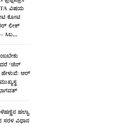
ರಶ್ನೆಪತ್ರಿಕೆ
NTA ವಿಷಯ
ೋಟಿ ಕೋಟಿ
ಪರ್ ಲೀಕ್
– ಸಿಬ...
ನಂಬಬೇಕು
ದರೆ ‘ಜೆನ್
ಹೇಳುವೆ: ಆರ್‌
ುಖ್ಯಸ್ಥ
ಭಾಗವತ್
ೆಹಣ್ಣಿನ ಹಲ್ವಾ
 ಸರಳ ವಿಧಾನ