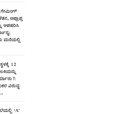
 ಗೇಮಿಂಗ್‌
ತನ, ಅಪ್ರಾಪ್ತ
ು ಅಪಹರಿಸಿ
್ಜನ್ಯ:
ಮನೆಯಲ್ಲಿ
್ಥಳಕ್ಕೆ 12
ಲಕಿಯನ್ನು
್ಯಾರು?:
ಯಕರ ವಿರುದ್ಧ
..
ಲೆಯಲ್ಲಿ ‘A’