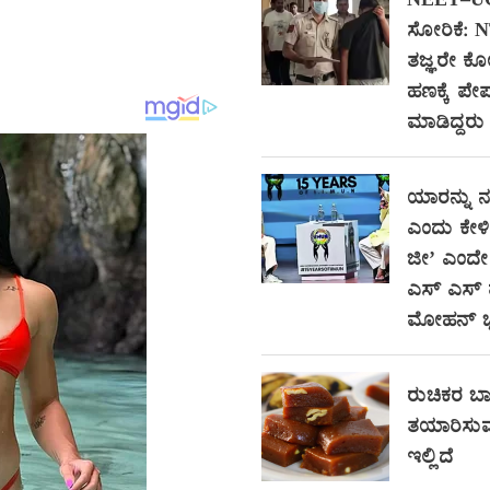
NEET–UG ಪ್
ಸೋರಿಕೆ: 
ತಜ್ಞರೇ ಕ
ಹಣಕ್ಕೆ ಪೇ
ಮಾಡಿದ್ದರು 
ಯಾರನ್ನು 
ಎಂದು ಕೇಳಿ
ಜೀ’ ಎಂದೇ 
ಎಸ್ ಎಸ್ ಮ
ಮೋಹನ್ 
ರುಚಿಕರ ಬಾಳ
ತಯಾರಿಸುವ
ಇಲ್ಲಿದೆ