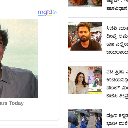
ಕಟ್ಲೆಟ್’: 
ಪಾಕವಿಧಾನ
ಸಿಜೆಪಿ ಮುಖ
ದೀಪ್ಕೆ ಅಮೆರಿ
ಹಣ ಎಲ್ಲಿ
ಬಯಲಾಯ್ತು
ನಟಿ ತ್ರಿಷಾ ವ
ಉದಯನಿಧಿ ಸ
ಡಬಲ್ ಮೀನಿ
ಬಿಜೆಪಿ ತೀವ್
ದಕ್ಷಿಣ ಕನ್ನಡ
ಭಾರೀ ಮಳೆ