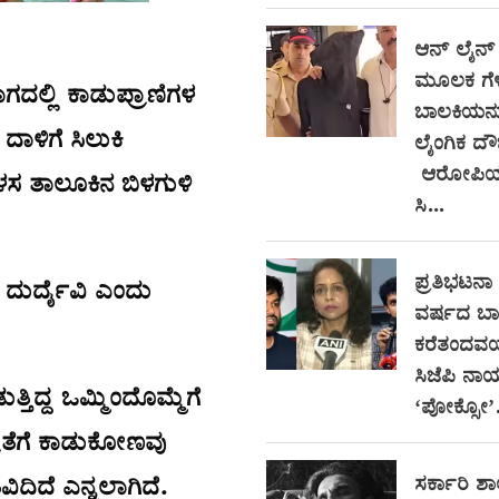
ಆನ್‌ ಲೈನ್
ಮೂಲಕ ಗೆಳೆ
ಗದಲ್ಲಿ ಕಾಡುಪ್ರಾಣಿಗಳ
ಬಾಲಕಿಯನ್ನ
ಳಿಗೆ ಸಿಲುಕಿ
ಲೈಂಗಿಕ ದೌರ
ಆರೋಪಿಯ 
ಳಸ ತಾಲೂಕಿನ ಬಿಳಗುಳಿ
ಸಿ...
ಪ್ರತಿಭಟನಾ ಸ
 ದುರ್ದೈವಿ ಎಂದು
ವರ್ಷದ ಬಾ
ಕರೆತಂದವರ
ಸಿಜೆಪಿ ನಾ
ಿದ್ದ ಒಮ್ಮಿಂದೊಮ್ಮೆಗೆ
‘ಪೋಕ್ಸೋ’.
ತೆಗೆ ಕಾಡುಕೋಣವು
ಸರ್ಕಾರಿ ಶಾ
ಿದಿದೆ ಎನ್ನಲಾಗಿದೆ.