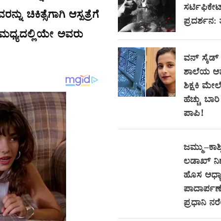
ಸರ್ಟಿಫಿಕೇ
ು ಚಿಕಿತ್ಸೆಗಾಗಿ ಆಸ್ಪತ್ರೆಗೆ
ಪ್ರದರ್ಶನ:
ಮಧ್ಯದಲ್ಲಿಯೇ ಅವರು
ವನ್ ಸೈಡ್
ಶಾಲೆಯ ಆ
ಶಿಕ್ಷಕಿ ಮೇಲ
ಹೆಚ್ಚು ಬಾ
ಪಾಪಿ!
ಜಮ್ಮು–ಕಾಶ್
ಲಡಾಖ್ ನ
ಹೊಸ ಅಧ್ಯಾ
ಪಾದಾರ್ಪಣೆ
ಪ್ರಧಾನಿ ನ