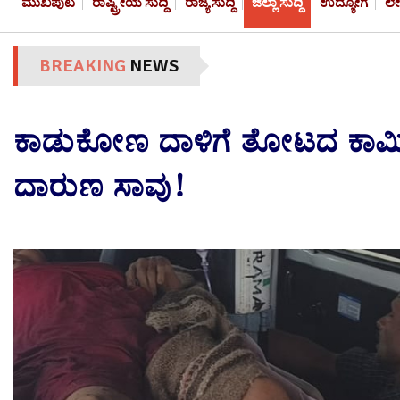
ಮುಖಪುಟ
ರಾಷ್ಟ್ರೀಯ ಸುದ್ದಿ
ರಾಜ್ಯ ಸುದ್ದಿ
ಜಿಲ್ಲಾ ಸುದ್ದಿ
ಉದ್ಯೋಗ
ಲ
BREAKING
NEWS
ಕಾಡುಕೋಣ ದಾಳಿಗೆ ತೋಟದ ಕಾರ್
ದಾರುಣ ಸಾವು!