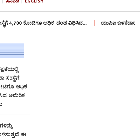
ಸಿನಿಮಾ
ENGLISH
 ಕೋಟಿಗೂ ಅಧಿಕ ದಂಡ ವಿಧಿಸಿದ…
ಯುಪಿಐ ಬಳಕೆದಾರರು ಶುಲ್ಕ ಪಾವತಿಸಬೇಕ
್ಷತೆಯಲ್ಲಿ
 ಸಂಸ್ಥೆಗೆ
ೋಟಿಗೂ ಅಧಿಕ
ಸಿದ ಅಮೆರಿಕ
ಯ
ಗಳನ್ನು
ಿಸುತ್ತದೆ ಈ