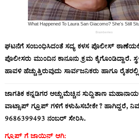
ಘಟನೆಗೆ ಸಂಬಂಧಿಸಿದಂತೆ ಸದ್ಯ ಕಳಸ ಪೊಲೀಸ್ ಠಾಣೆಯಲ್ಲ
ಪೊಲೀಸರು ಮುಂದಿನ ಕಾನೂನು ಕ್ರಮ ಕೈಗೊಂಡಿದ್ದಾರೆ. ಸ್
ಹಾವಳಿ ಹೆಚ್ಚುತ್ತಿರುವುದು ಸಾರ್ವಜನಿಕರು ಹಾಗೂ ರೈತರಲ್
ಜಾಗತಿಕ ಕನ್ನಡಿಗರ ಅಚ್ಚುಮೆಚ್ಚಿನ ಸುದ್ದಿತಾಣ ಮಹಾನಾಯಕ ಸ
ವಾಟ್ಸಾಪ್ ಗ್ರೂಪ್ ಗಳಿಗೆ ಕಳುಹಿಸಬೇಕೇ? ಹಾಗಿದ್ದರೆ, ನಿಮ
9686399493 ನಂಬರ್ ಸೇರಿಸಿ.
ಗ್ರೂಪ್ ಗೆ ಜಾಯಿನ್ ಆಗಿ: