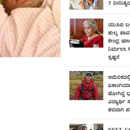
5 ದಿನನಿತ್ಯ
ಯುಪಿಐ ಬಳ
ಶುಲ್ಕ ಪಾವ
ಕೇಂದ್ರ ಹಣ
ನಿರ್ಮಲಾ 
ಸ್ಪಷ್ಟನೆ
ಅಮೆರಿಕದಲ್ಲ
ಏಕಾಂಗಿಯಾಗಿ
ಹೋಗಿದ್ದ
ವಿದ್ಯಾರ್ಥ
ಶವವಾಗಿ ಪತ್