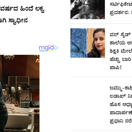
ಸರ್ಟಿಫಿಕೇ
ುವರ್ಷದ ಹಿಂದೆ ಲಕ್ವ
ಪ್ರದರ್ಶನ:
ಿ ಸ್ವಾಧೀನ
ವನ್ ಸೈಡ್
ಶಾಲೆಯ ಆ
ಶಿಕ್ಷಕಿ ಮೇಲ
ಹೆಚ್ಚು ಬಾ
ಪಾಪಿ!
ಜಮ್ಮು–ಕಾಶ್
ಲಡಾಖ್ ನ
ಹೊಸ ಅಧ್ಯಾ
ಪಾದಾರ್ಪಣೆ
ಪ್ರಧಾನಿ ನ