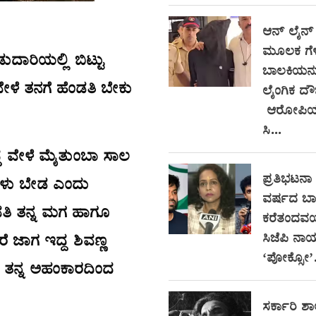
ಆನ್‌ ಲೈನ್
ಮೂಲಕ ಗೆಳೆ
ುದಾರಿಯಲ್ಲಿ ಬಿಟ್ಟು
ಬಾಲಕಿಯನ್ನ
 ವೇಳೆ ತನಗೆ ಹೆಂಡತಿ ಬೇಕು
ಲೈಂಗಿಕ ದೌರ
ಆರೋಪಿಯ 
ಸಿ...
್ದ ವೇಳೆ ಮೈತುಂಬಾ ಸಾಲ
ಪ್ರತಿಭಟನಾ ಸ
್ಕಳು ಬೇಡ ಎಂದು
ವರ್ಷದ ಬಾ
ವತಿ ತನ್ನ ಮಗ ಹಾಗೂ
ಕರೆತಂದವರ
ಸಿಜೆಪಿ ನಾ
ೆ ಜಾಗ ಇದ್ದ ಶಿವಣ್ಣ
‘ಪೋಕ್ಸೋ’.
ಲ. ತನ್ನ ಅಹಂಕಾರದಿಂದ
ಸರ್ಕಾರಿ ಶಾ