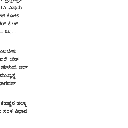
ರಶ್ನೆಪತ್ರಿಕೆ
NTA ವಿಷಯ
ೋಟಿ ಕೋಟಿ
ಪರ್ ಲೀಕ್
– ಸಿಬ...
ನಂಬಬೇಕು
ದರೆ ‘ಜೆನ್
ಹೇಳುವೆ: ಆರ್‌
ುಖ್ಯಸ್ಥ
ಭಾಗವತ್
ೆಹಣ್ಣಿನ ಹಲ್ವಾ
 ಸರಳ ವಿಧಾನ