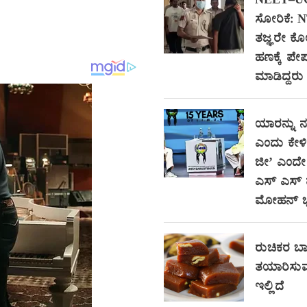
NEET–UG ಪ್
ಸೋರಿಕೆ: 
ತಜ್ಞರೇ ಕ
ಹಣಕ್ಕೆ ಪೇ
ಮಾಡಿದ್ದರು 
ಯಾರನ್ನು 
ಎಂದು ಕೇಳಿ
ಜೀ’ ಎಂದೇ 
ಎಸ್ ಎಸ್ ಮ
ಮೋಹನ್ 
ರುಚಿಕರ ಬಾಳ
ತಯಾರಿಸುವ
ಇಲ್ಲಿದೆ