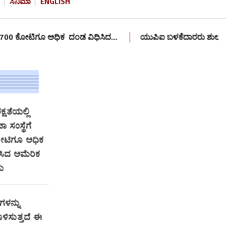
ಸಿನಿಮಾ
ENGLISH
ಗೂ ಅಧಿಕ ದಂಡ ವಿಧಿಸಿದ…
ಯುಪಿಐ ಬಳಕೆದಾರರು ಶುಲ್ಕ ಪಾವತಿಸಬೇಕೇ? ಕೇ
್ಷತೆಯಲ್ಲಿ
 ಸಂಸ್ಥೆಗೆ
ೋಟಿಗೂ ಅಧಿಕ
ಸಿದ ಅಮೆರಿಕ
ಯ
ಗಳನ್ನು
ಿಸುತ್ತದೆ ಈ