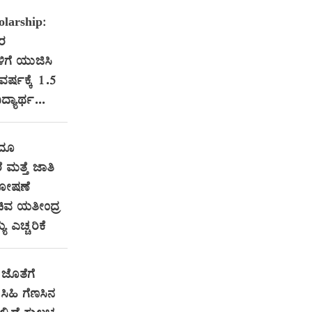
larship:
ತರ
ಳಿಗೆ ಯುಜಿಸಿ
 ವರ್ಷಕ್ಕೆ 1.5
ದ್ಯಾರ್ಥ...
ಂದೂ
ೆ ಮತ್ತೆ ಜಾತಿ
ಶೋಷಣೆ
ಿವ ಯತೀಂದ್ರ
ಯ ಎಚ್ಚರಿಕೆ
ಜೊತೆಗೆ
ಿಹಿ ಗೆಣಸಿನ