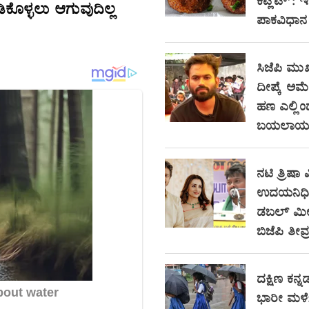
ಕಟ್ಲೆಟ್’: 
ಕೊಳ್ಳಲು ಆಗುವುದಿಲ್ಲ
ಪಾಕವಿಧಾನ
ಸಿಜೆಪಿ ಮುಖ
ದೀಪ್ಕೆ ಅಮೆರಿ
ಹಣ ಎಲ್ಲಿ
ಬಯಲಾಯ್ತು
ನಟಿ ತ್ರಿಷಾ ವ
ಉದಯನಿಧಿ ಸ
ಡಬಲ್ ಮೀನಿ
ಬಿಜೆಪಿ ತೀವ್
ದಕ್ಷಿಣ ಕನ್ನಡ
ಭಾರೀ ಮಳೆ