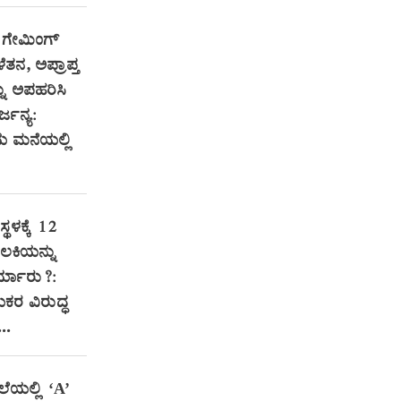
 ಗೇಮಿಂಗ್‌
ತನ, ಅಪ್ರಾಪ್ತ
ು ಅಪಹರಿಸಿ
್ಜನ್ಯ:
ಮನೆಯಲ್ಲಿ
್ಥಳಕ್ಕೆ 12
ಲಕಿಯನ್ನು
್ಯಾರು?:
ಯಕರ ವಿರುದ್ಧ
..
ಲೆಯಲ್ಲಿ ‘A’