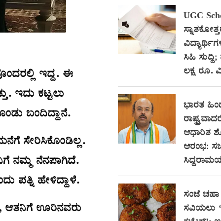
UGC Scho
ಸ್ನಾತಕೋತ್
ವಿದ್ಯಾರ್ಥಿಗ
ಸಿಹಿ ಸುದ್ದಿ;
ಲಕ್ಷ ರೂ. ವಿ
ೊಂದರಲ್ಲಿ ಇದ್ದ. ಈ
್ತು. ಇದು ಕಟ್ಟಲು
ಭಾರತ ಹಿ
ೊಂಡು ಬಂದಿದ್ದಾನೆ.
ರಾಷ್ಟ್ರವಾದರ
ಆಧಾರಿತ 
ನೆಗೆ ಸೇರಿಸಿಕೊಂಡಿಲ್ಲ.
ಆರಂಭ: ಸಚ
ಗೆ ನಮ್ಮ ನೆನಪಾಗಿದೆ.
ಸಿದ್ದರಾಮಯ್
 ಪತ್ನಿ ಹೇಳಿದ್ದಾಳೆ.
ಸಂಜೆ ಚಹಾ 
, ಆತನಿಗೆ ಊರಿನವರು
ಸವಿಯಲು ‘ಸ